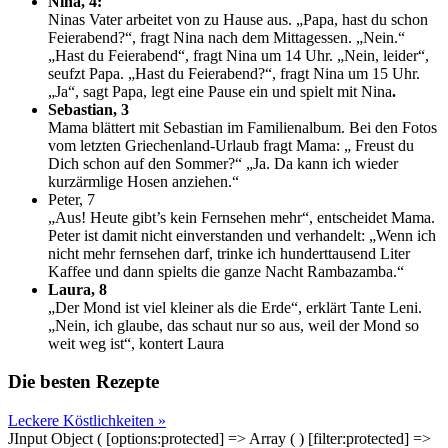
Nina, 4:
Ninas Vater arbeitet von zu Hause aus. „Papa, hast du schon
Feierabend?“, fragt Nina nach dem Mittagessen. „Nein.“
„Hast du Feierabend“, fragt Nina um 14 Uhr. „Nein, leider“,
seufzt Papa. „Hast du Feierabend?“, fragt Nina um 15 Uhr.
„Ja“, sagt Papa, legt eine Pause ein und spielt mit Nina
.
Sebastian, 3
Mama blättert mit Sebastian im Familienalbum. Bei den Fotos
vom letzten Griechenland-Urlaub fragt Mama: „ Freust du
Dich schon auf den Sommer?“ „Ja. Da kann ich wieder
kurzärmlige Hosen anziehen.“
Peter, 7
„Aus! Heute gibt’s kein Fernsehen mehr“, entscheidet Mama.
Peter ist damit nicht einverstanden und verhandelt: „Wenn ich
nicht mehr fernsehen darf, trinke ich hunderttausend Liter
Kaffee und dann spielts die ganze Nacht Rambazamba.“
Laura, 8
„Der Mond ist viel kleiner als die Erde“, erklärt Tante Leni.
„Nein, ich glaube, das schaut nur so aus, weil der Mond so
weit weg ist“, kontert Laura
Die besten Rezepte
Leckere Köstlichkeiten »
JInput Object ( [options:protected] => Array ( ) [filter:protected] =>