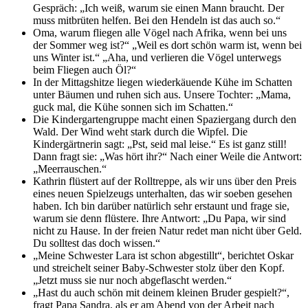
Gespräch: „Ich weiß, warum sie einen Mann braucht. Der
muss mitbrüten helfen. Bei den Hendeln ist das auch so.“
Oma, warum fliegen alle Vögel nach Afrika, wenn bei uns
der Sommer weg ist?“ „Weil es dort schön warm ist, wenn bei
uns Winter ist.“ „Aha, und verlieren die Vögel unterwegs
beim Fliegen auch Öl?“
In der Mittagshitze liegen wiederkäuende Kühe im Schatten
unter Bäumen und ruhen sich aus. Unsere Tochter: „Mama,
guck mal, die Kühe sonnen sich im Schatten.“
Die Kindergartengruppe macht einen Spaziergang durch den
Wald. Der Wind weht stark durch die Wipfel. Die
Kindergärtnerin sagt: „Pst, seid mal leise.“ Es ist ganz still!
Dann fragt sie: „Was hört ihr?“ Nach einer Weile die Antwort:
„Meerrauschen.“
Kathrin flüstert auf der Rolltreppe, als wir uns über den Preis
eines neuen Spielzeugs unterhalten, das wir soeben gesehen
haben. Ich bin darüber natürlich sehr erstaunt und frage sie,
warum sie denn flüstere. Ihre Antwort: „Du Papa, wir sind
nicht zu Hause. In der freien Natur redet man nicht über Geld.
Du solltest das doch wissen.“
„Meine Schwester Lara ist schon abgestillt“, berichtet Oskar
und streichelt seiner Baby-Schwester stolz über den Kopf.
„Jetzt muss sie nur noch abgeflascht werden.“
„Hast du auch schön mit deinem kleinen Bruder gespielt?“,
fragt Papa Sandra, als er am Abend von der Arbeit nach