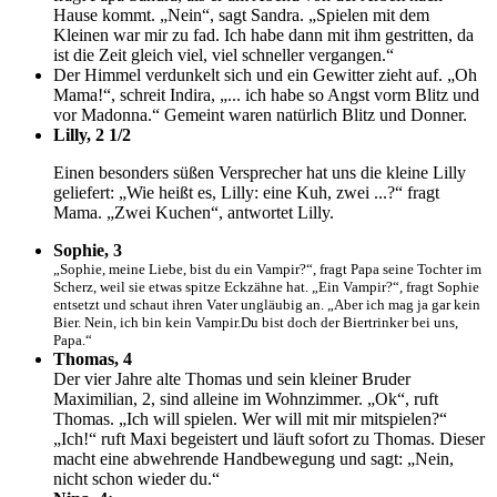
Hause kommt. „Nein“, sagt Sandra. „Spielen mit dem
Kleinen war mir zu fad. Ich habe dann mit ihm gestritten, da
ist die Zeit gleich viel, viel schneller vergangen.“
Der Himmel verdunkelt sich und ein Gewitter zieht auf. „Oh
Mama!“, schreit Indira, „... ich habe so Angst vorm Blitz und
vor Madonna.“ Gemeint waren natürlich Blitz und Donner.
Lilly, 2 1/2
Einen besonders süßen Versprecher hat uns die kleine Lilly
geliefert: „Wie heißt es, Lilly: eine Kuh, zwei ...?“ fragt
Mama. „Zwei Kuchen“, antwortet Lilly.
Sophie, 3
„Sophie, meine Liebe, bist du ein Vampir?“, fragt Papa seine Tochter im
Scherz, weil sie etwas spitze Eckzähne hat. „Ein Vampir?“, fragt Sophie
entsetzt und schaut ihren Vater ungläubig an. „Aber ich mag ja gar kein
Bier. Nein, ich bin kein Vampir.Du bist doch der Biertrinker bei uns,
Papa.“
Thomas, 4
Der vier Jahre alte Thomas und sein kleiner Bruder
Maximilian, 2, sind alleine im Wohnzimmer. „Ok“, ruft
Thomas. „Ich will spielen. Wer will mit mir mitspielen?“
„Ich!“ ruft Maxi begeistert und läuft sofort zu Thomas. Dieser
macht eine abwehrende Handbewegung und sagt: „Nein,
nicht schon wieder du.“