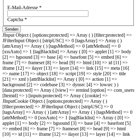
E-Mail-Adresse
*
Captcha
*
Senden
JInput Object ( [options:protected] => Array ( ) [filter:protected] =>
JFilterInput Object ( [stripUSC] => 0 [tagsArray] => Array ( )
[attrArray] => Array ( ) [tagsMethod] => 0 [attrMethod] => 0
[xssAuto] => 1 [tagBlacklist] => Array ( [0] => applet [1] => body
[2] => bgsound [3] => base [4] => basefont [5] => embed [6] =>
frame [7] => frameset [8] => head [9] => html [10] => id [11] =>
iframe [12] => ilayer [13] => layer [14] => link [15] => meta [16]
=> name [17] => object [18] => script [19] => style [20] => title
[21] => xml ) [attrBlacklist] => Array ( [0] => action [1] =>
background [2] => codebase [3] => dynsrc [4] => lowsrc ) )
[data:protected] => Array ( [view] => remind [option] => com_users
[Itemid] => ) [inputs:protected] => Array ( [cookie] =>
JInputCookie Object ( [options:protected] => Array ( )
[filter:protected] => JFilterInput Object ( [stripUSC] => 0
[tagsArray] => Array ( ) [attrArray] => Array ( ) [tagsMethod] => 0
[attrMethod] => 0 [xssAuto] => 1 [tagBlacklist] => Array ( [0] =>
applet [1] => body [2] => bgsound [3] => base [4] => basefont [5]
=> embed [6] => frame [7] => frameset [8] => head [9] => html
[10] => id [11] => iframe [12] => ilayer [13] => layer [14] => link