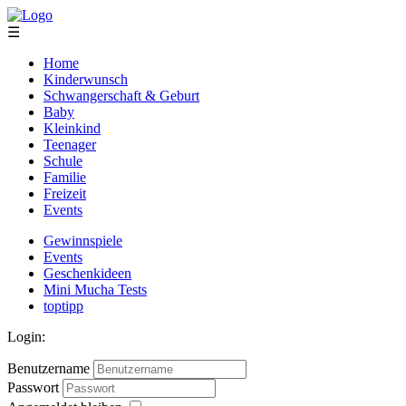
☰
Home
Kinderwunsch
Schwangerschaft & Geburt
Baby
Kleinkind
Teenager
Schule
Familie
Freizeit
Events
Gewinnspiele
Events
Geschenkideen
Mini Mucha Tests
toptipp
Login:
Benutzername
Passwort