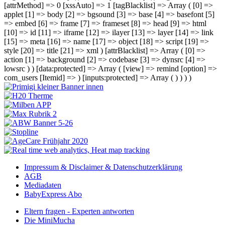
[attrMethod] => 0 [xssAuto] => 1 [tagBlacklist] => Array ( [0] =>
applet [1] => body [2] => bgsound [3] => base [4] => basefont [5]
=> embed [6] => frame [7] => frameset [8] => head [9] => html
[10] => id [11] => iframe [12] => ilayer [13] => layer [14] => link
[15] => meta [16] => name [17] => object [18] => script [19] =>
style [20] => title [21] => xml ) [attrBlacklist] => Array ( [0] =>
action [1] => background [2] => codebase [3] => dynsrc [4] =>
lowsrc ) ) [data:protected] => Array ( [view] => remind [option] =>
com_users [Itemid] => ) [inputs:protected] => Array ( ) ) ) )
Impressum & Disclaimer & Datenschutzerklärung
AGB
Mediadaten
BabyExpress Abo
Eltern fragen - Experten antworten
Die MiniMucha