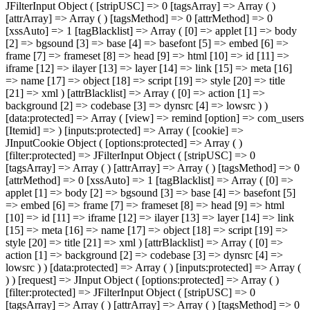
JFilterInput Object ( [stripUSC] => 0 [tagsArray] => Array ( )
[attrArray] => Array ( ) [tagsMethod] => 0 [attrMethod] => 0
[xssAuto] => 1 [tagBlacklist] => Array ( [0] => applet [1] => body
[2] => bgsound [3] => base [4] => basefont [5] => embed [6] =>
frame [7] => frameset [8] => head [9] => html [10] => id [11] =>
iframe [12] => ilayer [13] => layer [14] => link [15] => meta [16]
=> name [17] => object [18] => script [19] => style [20] => title
[21] => xml ) [attrBlacklist] => Array ( [0] => action [1] =>
background [2] => codebase [3] => dynsrc [4] => lowsrc ) )
[data:protected] => Array ( [view] => remind [option] => com_users
[Itemid] => ) [inputs:protected] => Array ( [cookie] =>
JInputCookie Object ( [options:protected] => Array ( )
[filter:protected] => JFilterInput Object ( [stripUSC] => 0
[tagsArray] => Array ( ) [attrArray] => Array ( ) [tagsMethod] => 0
[attrMethod] => 0 [xssAuto] => 1 [tagBlacklist] => Array ( [0] =>
applet [1] => body [2] => bgsound [3] => base [4] => basefont [5]
=> embed [6] => frame [7] => frameset [8] => head [9] => html
[10] => id [11] => iframe [12] => ilayer [13] => layer [14] => link
[15] => meta [16] => name [17] => object [18] => script [19] =>
style [20] => title [21] => xml ) [attrBlacklist] => Array ( [0] =>
action [1] => background [2] => codebase [3] => dynsrc [4] =>
lowsrc ) ) [data:protected] => Array ( ) [inputs:protected] => Array (
) ) [request] => JInput Object ( [options:protected] => Array ( )
[filter:protected] => JFilterInput Object ( [stripUSC] => 0
[tagsArray] => Array ( ) [attrArray] => Array ( ) [tagsMethod] => 0