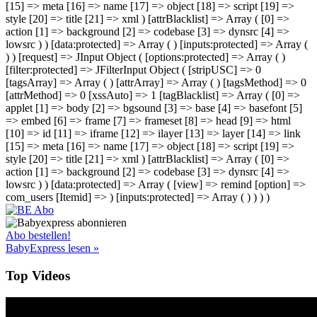
[15] => meta [16] => name [17] => object [18] => script [19] =>
style [20] => title [21] => xml ) [attrBlacklist] => Array ( [0] =>
action [1] => background [2] => codebase [3] => dynsrc [4] =>
lowsrc ) ) [data:protected] => Array ( ) [inputs:protected] => Array (
) ) [request] => JInput Object ( [options:protected] => Array ( )
[filter:protected] => JFilterInput Object ( [stripUSC] => 0
[tagsArray] => Array ( ) [attrArray] => Array ( ) [tagsMethod] => 0
[attrMethod] => 0 [xssAuto] => 1 [tagBlacklist] => Array ( [0] =>
applet [1] => body [2] => bgsound [3] => base [4] => basefont [5]
=> embed [6] => frame [7] => frameset [8] => head [9] => html
[10] => id [11] => iframe [12] => ilayer [13] => layer [14] => link
[15] => meta [16] => name [17] => object [18] => script [19] =>
style [20] => title [21] => xml ) [attrBlacklist] => Array ( [0] =>
action [1] => background [2] => codebase [3] => dynsrc [4] =>
lowsrc ) ) [data:protected] => Array ( [view] => remind [option] =>
com_users [Itemid] => ) [inputs:protected] => Array ( ) ) ) )
Abo bestellen!
BabyExpress lesen »
Top Videos