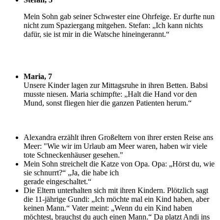
M
ein Sohn gab seiner Schwester eine Ohrfeige. Er durfte nun
nicht zum Spaziergang mitgehen. Stefan: „Ich kann nichts
dafür, sie ist mir in die Watsche hineingerannt.“
Maria, 7
U
nsere Kinder lagen zur Mittagsruhe in ihren Betten. Babsi
musste niesen. Maria schimpfte: „Halt die Hand vor den
Mund, sonst fliegen hier die ganzen Patienten herum.“
Alexandra erzählt ihren Großeltern von ihrer ersten Reise ans
Meer: "Wie wir im Urlaub am Meer waren, haben wir viele
tote Schneckenhäuser gesehen."
Mein Sohn streichelt die Katze von Opa. Opa: „Hörst du, wie
sie schnurrt?“ „Ja, die habe ich
gerade eingeschaltet.“
Die Eltern unterhalten sich mit ihren Kindern. Plötzlich sagt
die 11-jährige Gundi: „Ich möchte mal ein Kind haben, aber
keinen Mann.“ Vater meint: „Wenn du ein Kind haben
möchtest, brauchst du auch einen Mann.“ Da platzt Andi ins