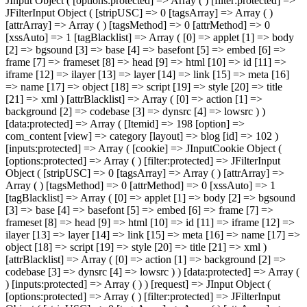
JInput Object ( [options:protected] => Array ( ) [filter:protected] =>
JFilterInput Object ( [stripUSC] => 0 [tagsArray] => Array ( )
[attrArray] => Array ( ) [tagsMethod] => 0 [attrMethod] => 0
[xssAuto] => 1 [tagBlacklist] => Array ( [0] => applet [1] => body
[2] => bgsound [3] => base [4] => basefont [5] => embed [6] =>
frame [7] => frameset [8] => head [9] => html [10] => id [11] =>
iframe [12] => ilayer [13] => layer [14] => link [15] => meta [16]
=> name [17] => object [18] => script [19] => style [20] => title
[21] => xml ) [attrBlacklist] => Array ( [0] => action [1] =>
background [2] => codebase [3] => dynsrc [4] => lowsrc ) )
[data:protected] => Array ( [Itemid] => 198 [option] =>
com_content [view] => category [layout] => blog [id] => 102 )
[inputs:protected] => Array ( [cookie] => JInputCookie Object (
[options:protected] => Array ( ) [filter:protected] => JFilterInput
Object ( [stripUSC] => 0 [tagsArray] => Array ( ) [attrArray] =>
Array ( ) [tagsMethod] => 0 [attrMethod] => 0 [xssAuto] => 1
[tagBlacklist] => Array ( [0] => applet [1] => body [2] => bgsound
[3] => base [4] => basefont [5] => embed [6] => frame [7] =>
frameset [8] => head [9] => html [10] => id [11] => iframe [12] =>
ilayer [13] => layer [14] => link [15] => meta [16] => name [17] =>
object [18] => script [19] => style [20] => title [21] => xml )
[attrBlacklist] => Array ( [0] => action [1] => background [2] =>
codebase [3] => dynsrc [4] => lowsrc ) ) [data:protected] => Array (
) [inputs:protected] => Array ( ) ) [request] => JInput Object (
[options:protected] => Array ( ) [filter:protected] => JFilterInput