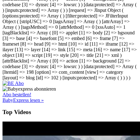
codebase [3] => dynsrc [4] => lowsrc ) ) [data:protected] => Array (
) [inputs:protected] => Array ( ) ) [request] => JInput Object (
[options:protected] => Array ( ) [filter:protected] => JFilterInput
Object ( [stripUSC] => 0 [tagsArray] => Array ( ) [attrArray] =>
Array ( ) [tagsMethod] => 0 [attrMethod] => 0 [xssAuto] => 1
[tagBlacklist] => Array ( [0] => applet [1] => body [2] => bgsound
[3] => base [4] => basefont [5] => embed [6] => frame [7] =>
frameset [8] => head [9] => html [10] => id [11] => iframe [12] =>
ilayer [13] => layer [14] => link [15] => meta [16] => name [17] =>
object [18] => script [19] => style [20] => title [21] => xml )
[attrBlacklist] => Array ( [0] => action [1] => background [2] =>
codebase [3] => dynsrc [4] => lowsrc ) ) [data:protected] => Array (
[Itemid] => 198 [option] => com_content [view] => category
[layout] => blog [id] => 102 ) [inputs:protected] => Array ( ) ) ) )
Abo bestellen!
BabyExpress lesen »
Top Videos