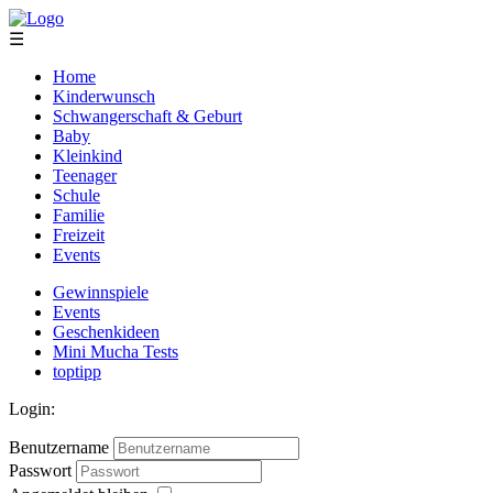
☰
Home
Kinderwunsch
Schwangerschaft & Geburt
Baby
Kleinkind
Teenager
Schule
Familie
Freizeit
Events
Gewinnspiele
Events
Geschenkideen
Mini Mucha Tests
toptipp
Login:
Benutzername
Passwort