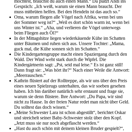
möchtest, brauchst du auch einen Mann.“ Da platzt Andi ins
Gespräch: „Ich weiß, warum sie einen Mann braucht. Der
muss mitbrüten helfen. Bei den Hendeln ist das auch so.“
Oma, warum fliegen alle Vögel nach Afrika, wenn bei uns
der Sommer weg ist?“ „Weil es dort schön warm ist, wenn bei
uns Winter ist.“ „Aha, und verlieren die Vögel unterwegs
beim Fliegen auch Öl?“
In der Mittagshitze liegen wiederkäuende Kühe im Schatten
unter Bäumen und ruhen sich aus. Unsere Tochter: „Mama,
guck mal, die Kühe sonnen sich im Schatten.“
Die Kindergartengruppe macht einen Spaziergang durch den
Wald. Der Wind weht stark durch die Wipfel. Die
Kindergärtnerin sagt: „Pst, seid mal leise.“ Es ist ganz still!
Dann fragt sie: „Was hört ihr?“ Nach einer Weile die Antwort:
„Meerrauschen.“
Kathrin flüstert auf der Rolltreppe, als wir uns über den Preis
eines neuen Spielzeugs unterhalten, das wir soeben gesehen
haben. Ich bin darüber natürlich sehr erstaunt und frage sie,
warum sie denn flüstere. Ihre Antwort: „Du Papa, wir sind
nicht zu Hause. In der freien Natur redet man nicht über Geld.
Du solltest das doch wissen.“
„Meine Schwester Lara ist schon abgestillt“, berichtet Oskar
und streichelt seiner Baby-Schwester stolz über den Kopf.
„Jetzt muss sie nur noch abgeflascht werden.“
„Hast du auch schön mit deinem kleinen Bruder gespielt?“,