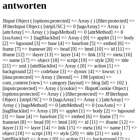
antworten
JInput Object ( [options:protected] => Array ( ) [filter:protected] =>
JFilterInput Object ( [stripUSC] => 0 [tagsArray] => Array ( )
[attrArray] => Array ( ) [tagsMethod] => 0 [attrMethod] => 0
[xssAuto] => 1 [tagBlacklist] => Array ( [0] => applet [1] => body
[2] => bgsound [3] => base [4] => basefont [5] => embed [6] =>
frame [7] => frameset [8] => head [9] => html [10] => id [11] =>
iframe [12] => ilayer [13] => layer [14] => link [15] => meta [16]
=> name [17] => object [18] => script [19] => style [20] => title
[21] => xml ) [attrBlacklist] => Array ( [0] => action [1] =>
background [2] => codebase [3] => dynsrc [4] => lowsrc ) )
[data:protected] => Array ( [Itemid] => 198 [option] =>
com_content [view] => category [layout] => blog [id] => 102 )
[inputs:protected] => Array ( [cookie] => JInputCookie Object (
[options:protected] => Array ( ) [filter:protected] => JFilterInput
Object ( [stripUSC] => 0 [tagsArray] => Array ( ) [attrArray] =>
Array ( ) [tagsMethod] => 0 [attrMethod] => 0 [xssAuto] => 1
[tagBlacklist] => Array ( [0] => applet [1] => body [2] => bgsound
[3] => base [4] => basefont [5] => embed [6] => frame [7] =>
frameset [8] => head [9] => html [10] => id [11] => iframe [12] =>
ilayer [13] => layer [14] => link [15] => meta [16] => name [17] =>
object [18] => script [19] => style [20] => title [21] => xml )
[attrBlacklist] => Array ( [0] => action [1] => background [2] =>