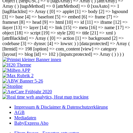
Object ( [stripUSC] => 0 [tagsArray] => Array ( ) [attrArray] =>
Array ( ) [tagsMethod] => 0 [attrMethod] => 0 [xssAuto] => 1
[tagBlacklist] => Array ( [0] => applet [1] => body [2] => bgsound
[3] => base [4] => basefont [5] => embed [6] => frame [7] =>
frameset [8] => head [9] => html [10] => id [11] => iframe [12] =>
ilayer [13] => layer [14] => link [15] => meta [16] => name [17] =>
object [18] => script [19] => style [20] => title [21] => xml )
[attrBlacklist] => Array ( [0] => action [1] => background [2] =>
codebase [3] => dynsrc [4] => lowsrc ) ) [data:protected] => Array (
[Itemid] => 198 [option] => com_content [view] => category
[layout] => blog [id] => 102 ) [inputs:protected] => Array ( ) ) ) )
Impressum & Disclaimer & Datenschutzerklärung
AGB
Mediadaten
BabyExpress Abo