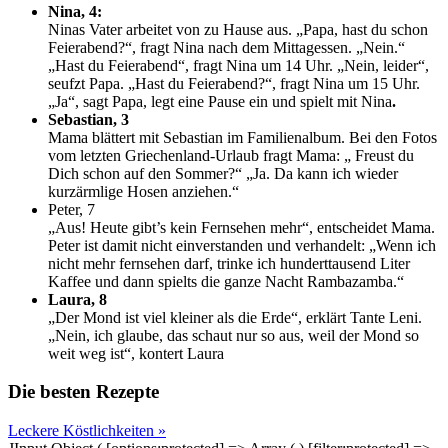
Nina, 4:
Ninas Vater arbeitet von zu Hause aus. „Papa, hast du schon
Feierabend?“, fragt Nina nach dem Mittagessen. „Nein.“
„Hast du Feierabend“, fragt Nina um 14 Uhr. „Nein, leider“,
seufzt Papa. „Hast du Feierabend?“, fragt Nina um 15 Uhr.
„Ja“, sagt Papa, legt eine Pause ein und spielt mit Nina
.
Sebastian, 3
Mama blättert mit Sebastian im Familienalbum. Bei den Fotos
vom letzten Griechenland-Urlaub fragt Mama: „ Freust du
Dich schon auf den Sommer?“ „Ja. Da kann ich wieder
kurzärmlige Hosen anziehen.“
Peter, 7
„Aus! Heute gibt’s kein Fernsehen mehr“, entscheidet Mama.
Peter ist damit nicht einverstanden und verhandelt: „Wenn ich
nicht mehr fernsehen darf, trinke ich hunderttausend Liter
Kaffee und dann spielts die ganze Nacht Rambazamba.“
Laura, 8
„Der Mond ist viel kleiner als die Erde“, erklärt Tante Leni.
„Nein, ich glaube, das schaut nur so aus, weil der Mond so
weit weg ist“, kontert Laura
Die besten Rezepte
Leckere Köstlichkeiten »