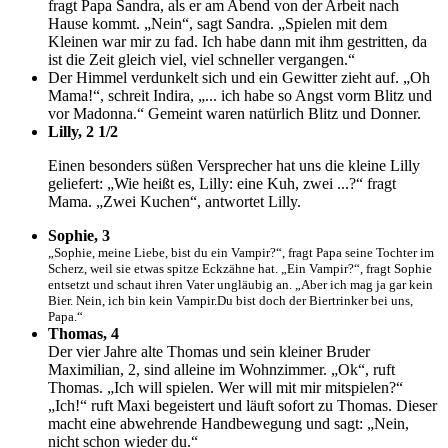
fragt Papa Sandra, als er am Abend von der Arbeit nach
Hause kommt. „Nein“, sagt Sandra. „Spielen mit dem
Kleinen war mir zu fad. Ich habe dann mit ihm gestritten, da
ist die Zeit gleich viel, viel schneller vergangen.“
Der Himmel verdunkelt sich und ein Gewitter zieht auf. „Oh
Mama!“, schreit Indira, „... ich habe so Angst vorm Blitz und
vor Madonna.“ Gemeint waren natürlich Blitz und Donner.
Lilly, 2 1/2
Einen besonders süßen Versprecher hat uns die kleine Lilly
geliefert: „Wie heißt es, Lilly: eine Kuh, zwei ...?“ fragt
Mama. „Zwei Kuchen“, antwortet Lilly.
Sophie, 3
„Sophie, meine Liebe, bist du ein Vampir?“, fragt Papa seine Tochter im
Scherz, weil sie etwas spitze Eckzähne hat. „Ein Vampir?“, fragt Sophie
entsetzt und schaut ihren Vater ungläubig an. „Aber ich mag ja gar kein
Bier. Nein, ich bin kein Vampir.Du bist doch der Biertrinker bei uns,
Papa.“
Thomas, 4
Der vier Jahre alte Thomas und sein kleiner Bruder
Maximilian, 2, sind alleine im Wohnzimmer. „Ok“, ruft
Thomas. „Ich will spielen. Wer will mit mir mitspielen?“
„Ich!“ ruft Maxi begeistert und läuft sofort zu Thomas. Dieser
macht eine abwehrende Handbewegung und sagt: „Nein,
nicht schon wieder du.“