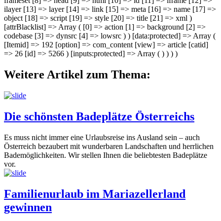
frameset [8] => head [9] => html [10] => id [11] => iframe [12] =>
ilayer [13] => layer [14] => link [15] => meta [16] => name [17] =>
object [18] => script [19] => style [20] => title [21] => xml )
[attrBlacklist] => Array ( [0] => action [1] => background [2] =>
codebase [3] => dynsrc [4] => lowsrc ) ) [data:protected] => Array (
[Itemid] => 192 [option] => com_content [view] => article [catid]
=> 26 [id] => 5266 ) [inputs:protected] => Array ( ) ) ) )
Weitere Artikel zum Thema:
Die schönsten Badeplätze Österreichs
Es muss nicht immer eine Urlaubsreise ins Ausland sein – auch
Österreich bezaubert mit wunderbaren Landschaften und herrlichen
Bademöglichkeiten. Wir stellen Ihnen die beliebtesten Badeplätze
vor.
Familienurlaub im Mariazellerland
gewinnen