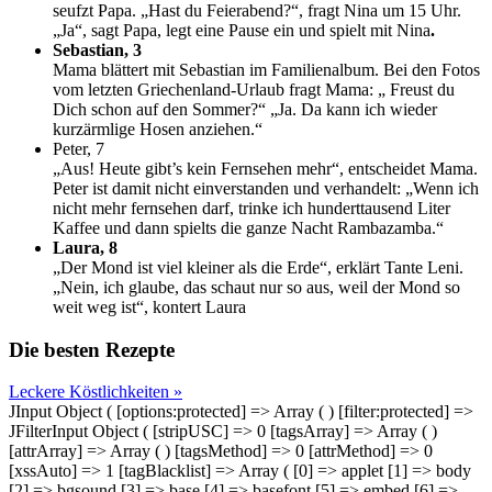
seufzt Papa. „Hast du Feierabend?“, fragt Nina um 15 Uhr.
„Ja“, sagt Papa, legt eine Pause ein und spielt mit Nina
.
Sebastian, 3
Mama blättert mit Sebastian im Familienalbum. Bei den Fotos
vom letzten Griechenland-Urlaub fragt Mama: „ Freust du
Dich schon auf den Sommer?“ „Ja. Da kann ich wieder
kurzärmlige Hosen anziehen.“
Peter, 7
„Aus! Heute gibt’s kein Fernsehen mehr“, entscheidet Mama.
Peter ist damit nicht einverstanden und verhandelt: „Wenn ich
nicht mehr fernsehen darf, trinke ich hunderttausend Liter
Kaffee und dann spielts die ganze Nacht Rambazamba.“
Laura, 8
„Der Mond ist viel kleiner als die Erde“, erklärt Tante Leni.
„Nein, ich glaube, das schaut nur so aus, weil der Mond so
weit weg ist“, kontert Laura
Die besten Rezepte
Leckere Köstlichkeiten »
JInput Object ( [options:protected] => Array ( ) [filter:protected] =>
JFilterInput Object ( [stripUSC] => 0 [tagsArray] => Array ( )
[attrArray] => Array ( ) [tagsMethod] => 0 [attrMethod] => 0
[xssAuto] => 1 [tagBlacklist] => Array ( [0] => applet [1] => body
[2] => bgsound [3] => base [4] => basefont [5] => embed [6] =>