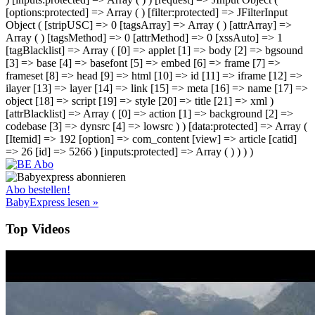
[options:protected] => Array ( ) [filter:protected] => JFilterInput
Object ( [stripUSC] => 0 [tagsArray] => Array ( ) [attrArray] =>
Array ( ) [tagsMethod] => 0 [attrMethod] => 0 [xssAuto] => 1
[tagBlacklist] => Array ( [0] => applet [1] => body [2] => bgsound
[3] => base [4] => basefont [5] => embed [6] => frame [7] =>
frameset [8] => head [9] => html [10] => id [11] => iframe [12] =>
ilayer [13] => layer [14] => link [15] => meta [16] => name [17] =>
object [18] => script [19] => style [20] => title [21] => xml )
[attrBlacklist] => Array ( [0] => action [1] => background [2] =>
codebase [3] => dynsrc [4] => lowsrc ) ) [data:protected] => Array (
[Itemid] => 192 [option] => com_content [view] => article [catid]
=> 26 [id] => 5266 ) [inputs:protected] => Array ( ) ) ) )
Abo bestellen!
BabyExpress lesen »
Top Videos