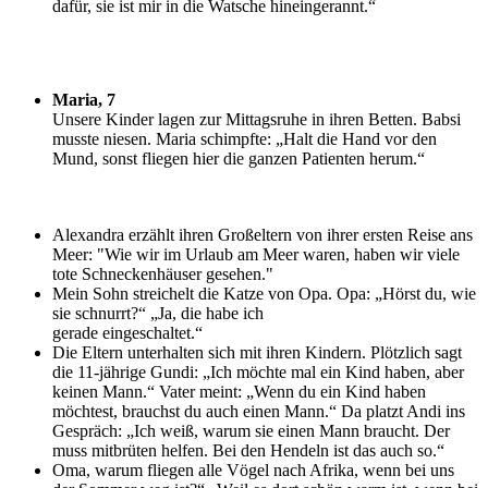
dafür, sie ist mir in die Watsche hineingerannt.“
Maria, 7
U
nsere Kinder lagen zur Mittagsruhe in ihren Betten. Babsi
musste niesen. Maria schimpfte: „Halt die Hand vor den
Mund, sonst fliegen hier die ganzen Patienten herum.“
Alexandra erzählt ihren Großeltern von ihrer ersten Reise ans
Meer: "Wie wir im Urlaub am Meer waren, haben wir viele
tote Schneckenhäuser gesehen."
Mein Sohn streichelt die Katze von Opa. Opa: „Hörst du, wie
sie schnurrt?“ „Ja, die habe ich
gerade eingeschaltet.“
Die Eltern unterhalten sich mit ihren Kindern. Plötzlich sagt
die 11-jährige Gundi: „Ich möchte mal ein Kind haben, aber
keinen Mann.“ Vater meint: „Wenn du ein Kind haben
möchtest, brauchst du auch einen Mann.“ Da platzt Andi ins
Gespräch: „Ich weiß, warum sie einen Mann braucht. Der
muss mitbrüten helfen. Bei den Hendeln ist das auch so.“
Oma, warum fliegen alle Vögel nach Afrika, wenn bei uns