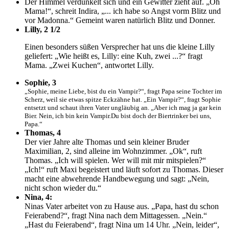
Der Himmel verdunkelt sich und ein Gewitter zieht auf. „Oh
Mama!“, schreit Indira, „... ich habe so Angst vorm Blitz und
vor Madonna.“ Gemeint waren natürlich Blitz und Donner.
Lilly, 2 1/2
Einen besonders süßen Versprecher hat uns die kleine Lilly
geliefert: „Wie heißt es, Lilly: eine Kuh, zwei ...?“ fragt
Mama. „Zwei Kuchen“, antwortet Lilly.
Sophie, 3
„Sophie, meine Liebe, bist du ein Vampir?“, fragt Papa seine Tochter im
Scherz, weil sie etwas spitze Eckzähne hat. „Ein Vampir?“, fragt Sophie
entsetzt und schaut ihren Vater ungläubig an. „Aber ich mag ja gar kein
Bier. Nein, ich bin kein Vampir.Du bist doch der Biertrinker bei uns,
Papa.“
Thomas, 4
Der vier Jahre alte Thomas und sein kleiner Bruder
Maximilian, 2, sind alleine im Wohnzimmer. „Ok“, ruft
Thomas. „Ich will spielen. Wer will mit mir mitspielen?“
„Ich!“ ruft Maxi begeistert und läuft sofort zu Thomas. Dieser
macht eine abwehrende Handbewegung und sagt: „Nein,
nicht schon wieder du.“
Nina, 4:
Ninas Vater arbeitet von zu Hause aus. „Papa, hast du schon
Feierabend?“, fragt Nina nach dem Mittagessen. „Nein.“
„Hast du Feierabend“, fragt Nina um 14 Uhr. „Nein, leider“,