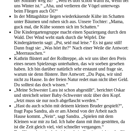
der Sommer weg ist?“ „Weil es dort schön warm ist, wenn bei
uns Winter ist.“ „Aha, und verlieren die Vögel unterwegs
beim Fliegen auch Öl?“
In der Mittagshitze liegen wiederkäuende Kühe im Schatten
unter Bäumen und ruhen sich aus. Unsere Tochter: „Mama,
guck mal, die Kühe sonnen sich im Schatten.“
Die Kindergartengruppe macht einen Spaziergang durch den
Wald. Der Wind weht stark durch die Wipfel. Die
Kindergärtnerin sagt: „Pst, seid mal leise.“ Es ist ganz still!
Dann fragt sie: „Was hört ihr?“ Nach einer Weile die Antwort:
„Meerrauschen.“
Kathrin flüstert auf der Rolltreppe, als wir uns über den Preis
eines neuen Spielzeugs unterhalten, das wir soeben gesehen
haben. Ich bin darüber natürlich sehr erstaunt und frage sie,
warum sie denn flüstere. Ihre Antwort: „Du Papa, wir sind
nicht zu Hause. In der freien Natur redet man nicht über Geld.
Du solltest das doch wissen.“
„Meine Schwester Lara ist schon abgestillt“, berichtet Oskar
und streichelt seiner Baby-Schwester stolz über den Kopf.
„Jetzt muss sie nur noch abgeflascht werden.“
„Hast du auch schön mit deinem kleinen Bruder gespielt?“,
fragt Papa Sandra, als er am Abend von der Arbeit nach
Hause kommt. „Nein“, sagt Sandra. „Spielen mit dem
Kleinen war mir zu fad. Ich habe dann mit ihm gestritten, da
ist die Zeit gleich viel, viel schneller vergangen.“