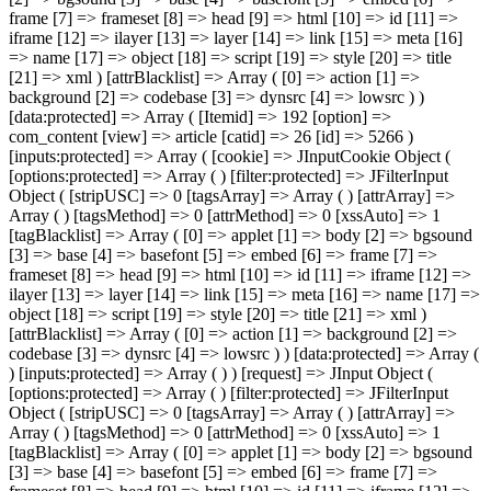
frame [7] => frameset [8] => head [9] => html [10] => id [11] =>
iframe [12] => ilayer [13] => layer [14] => link [15] => meta [16]
=> name [17] => object [18] => script [19] => style [20] => title
[21] => xml ) [attrBlacklist] => Array ( [0] => action [1] =>
background [2] => codebase [3] => dynsrc [4] => lowsrc ) )
[data:protected] => Array ( [Itemid] => 192 [option] =>
com_content [view] => article [catid] => 26 [id] => 5266 )
[inputs:protected] => Array ( [cookie] => JInputCookie Object (
[options:protected] => Array ( ) [filter:protected] => JFilterInput
Object ( [stripUSC] => 0 [tagsArray] => Array ( ) [attrArray] =>
Array ( ) [tagsMethod] => 0 [attrMethod] => 0 [xssAuto] => 1
[tagBlacklist] => Array ( [0] => applet [1] => body [2] => bgsound
[3] => base [4] => basefont [5] => embed [6] => frame [7] =>
frameset [8] => head [9] => html [10] => id [11] => iframe [12] =>
ilayer [13] => layer [14] => link [15] => meta [16] => name [17] =>
object [18] => script [19] => style [20] => title [21] => xml )
[attrBlacklist] => Array ( [0] => action [1] => background [2] =>
codebase [3] => dynsrc [4] => lowsrc ) ) [data:protected] => Array (
) [inputs:protected] => Array ( ) ) [request] => JInput Object (
[options:protected] => Array ( ) [filter:protected] => JFilterInput
Object ( [stripUSC] => 0 [tagsArray] => Array ( ) [attrArray] =>
Array ( ) [tagsMethod] => 0 [attrMethod] => 0 [xssAuto] => 1
[tagBlacklist] => Array ( [0] => applet [1] => body [2] => bgsound
[3] => base [4] => basefont [5] => embed [6] => frame [7] =>