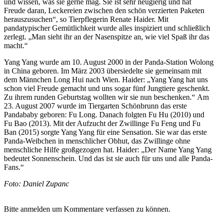
und wissen, was sie gerne mag. Sie ist sehr neugierig und hat
Freude daran, Leckereien zwischen den schön verzierten Paketen
herauszusuchen“, so Tierpflegerin Renate Haider. Mit
pandatypischer Gemütlichkeit wurde alles inspiziert und schließlich
zerlegt. „Man sieht ihr an der Nasenspitze an, wie viel Spaß ihr das
macht.“
Yang Yang wurde am 10. August 2000 in der Panda-Station Wolong
in China geboren. Im März 2003 übersiedelte sie gemeinsam mit
dem Männchen Long Hui nach Wien. Haider: „Yang Yang hat uns
schon viel Freude gemacht und uns sogar fünf Jungtiere geschenkt.
Zu ihrem runden Geburtstag wollten wir sie nun beschenken.“
Am
23. August 2007 wurde im Tiergarten Schönbrunn das erste
Pandababy geboren: Fu Long. Danach folgten Fu Hu (2010) und
Fu Bao (2013). Mit der Aufzucht der Zwillinge Fu Feng und Fu
Ban (2015) sorgte Yang Yang für eine Sensation. Sie war das erste
Panda-Weibchen in menschlicher Obhut, das Zwillinge ohne
menschliche Hilfe großgezogen hat. Haider: „Der Name Yang Yang
bedeutet Sonnenschein. Und das ist sie auch für uns und alle Panda-
Fans.“
Foto: Daniel Zupanc
Bitte anmelden um Kommentare verfassen zu können.