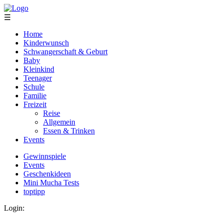
☰
Home
Kinderwunsch
Schwangerschaft & Geburt
Baby
Kleinkind
Teenager
Schule
Familie
Freizeit
Reise
Allgemein
Essen & Trinken
Events
Gewinnspiele
Events
Geschenkideen
Mini Mucha Tests
toptipp
Login: