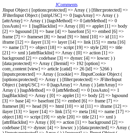
JComments
JInput Object ( [options:protected] => Array ( ) [filter:protected] =>
JFilterInput Object ( [stripUSC] => 0 [tagsArray] => Array ( )
[attrArray] => Array ( ) [tagsMethod] => 0 [attrMethod] => 0
[xssAuto] => 1 [tagBlacklist] => Array ( [0] => applet [1] => body
[2] => bgsound [3] => base [4] => basefont [5] => embed [6] =>
frame [7] => frameset [8] => head [9] => html [10] => id [11] =>
iframe [12] => ilayer [13] => layer [14] => link [15] => meta [16]
=> name [17] => object [18] => script [19] => style [20] => title
[21] => xml ) [attrBlacklist] => Array ( [0] => action [1] =>
background [2] => codebase [3] => dynsrc [4] => lowsrc ) )
[data:protected] => Array ( [Itemid] => 192 [option] =>
com_content [view] => article [catid] => 26 [id] => 5266 )
[inputs:protected] => Array ( [cookie] => JInputCookie Object (
[options:protected] => Array ( ) [filter:protected] => JFilterInput
Object ( [stripUSC] => 0 [tagsArray] => Array ( ) [attrArray] =>
Array ( ) [tagsMethod] => 0 [attrMethod] => 0 [xssAuto] => 1
[tagBlacklist] => Array ( [0] => applet [1] => body [2] => bgsound
[3] => base [4] => basefont [5] => embed [6] => frame [7] =>
frameset [8] => head [9] => html [10] => id [11] => iframe [12] =>
ilayer [13] => layer [14] => link [15] => meta [16] => name [17] =>
object [18] => script [19] => style [20] => title [21] => xml )
[attrBlacklist] => Array ( [0] => action [1] => background [2] =>
codebase [3] => dynsrc [4] => lowsrc ) ) [data:protected] => Array (
) [inputs:protected] => Array ( ) ) [request] => JInput Object (