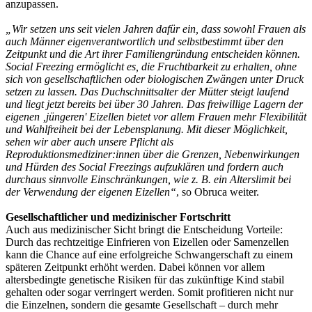
anzupassen.
„Wir setzen uns seit vielen Jahren dafür ein, dass sowohl Frauen als
auch Männer eigenverantwortlich und selbstbestimmt über den
Zeitpunkt und die Art ihrer Familiengründung entscheiden können.
Social Freezing ermöglicht es, die Fruchtbarkeit zu erhalten, ohne
sich von gesellschaftlichen oder biologischen Zwängen unter Druck
setzen zu lassen. Das Duchschnittsalter der Mütter steigt laufend
und liegt jetzt bereits bei über 30 Jahren. Das freiwillige Lagern der
eigenen ‚jüngeren' Eizellen bietet vor allem Frauen mehr Flexibilität
und Wahlfreiheit bei der Lebensplanung. Mit dieser Möglichkeit,
sehen wir aber auch unsere Pflicht als
Reproduktionsmediziner:innen über die Grenzen, Nebenwirkungen
und Hürden des Social Freezings aufzuklären und fordern auch
durchaus sinnvolle Einschränkungen, wie z. B. ein Alterslimit bei
der Verwendung der eigenen Eizellen“
, so Obruca weiter.
Gesellschaftlicher und medizinischer Fortschritt
Auch aus medizinischer Sicht bringt die Entscheidung Vorteile:
Durch das rechtzeitige Einfrieren von Eizellen oder Samenzellen
kann die Chance auf eine erfolgreiche Schwangerschaft zu einem
späteren Zeitpunkt erhöht werden. Dabei können vor allem
altersbedingte genetische Risiken für das zukünftige Kind stabil
gehalten oder sogar verringert werden. Somit profitieren nicht nur
die Einzelnen, sondern die gesamte Gesellschaft – durch mehr