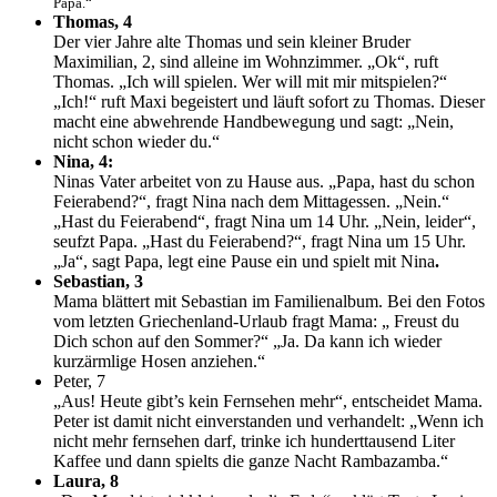
Papa.“
Thomas, 4
Der vier Jahre alte Thomas und sein kleiner Bruder
Maximilian, 2, sind alleine im Wohnzimmer. „Ok“, ruft
Thomas. „Ich will spielen. Wer will mit mir mitspielen?“
„Ich!“ ruft Maxi begeistert und läuft sofort zu Thomas. Dieser
macht eine abwehrende Handbewegung und sagt: „Nein,
nicht schon wieder du.“
Nina, 4:
Ninas Vater arbeitet von zu Hause aus. „Papa, hast du schon
Feierabend?“, fragt Nina nach dem Mittagessen. „Nein.“
„Hast du Feierabend“, fragt Nina um 14 Uhr. „Nein, leider“,
seufzt Papa. „Hast du Feierabend?“, fragt Nina um 15 Uhr.
„Ja“, sagt Papa, legt eine Pause ein und spielt mit Nina
.
Sebastian, 3
Mama blättert mit Sebastian im Familienalbum. Bei den Fotos
vom letzten Griechenland-Urlaub fragt Mama: „ Freust du
Dich schon auf den Sommer?“ „Ja. Da kann ich wieder
kurzärmlige Hosen anziehen.“
Peter, 7
„Aus! Heute gibt’s kein Fernsehen mehr“, entscheidet Mama.
Peter ist damit nicht einverstanden und verhandelt: „Wenn ich
nicht mehr fernsehen darf, trinke ich hunderttausend Liter
Kaffee und dann spielts die ganze Nacht Rambazamba.“
Laura, 8