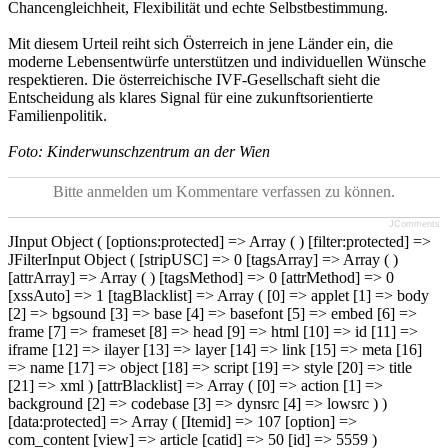
Chancengleichheit, Flexibilität und echte Selbstbestimmung.
Mit diesem Urteil reiht sich Österreich in jene Länder ein, die
moderne Lebensentwürfe unterstützen und individuellen Wünsche
respektieren. Die österreichische IVF-Gesellschaft sieht die
Entscheidung als klares Signal für eine zukunftsorientierte
Familienpolitik.
Foto:
Kinderwunschzentrum an der Wien
Bitte anmelden um Kommentare verfassen zu können.
JComments
JInput Object ( [options:protected] => Array ( ) [filter:protected] =>
JFilterInput Object ( [stripUSC] => 0 [tagsArray] => Array ( )
[attrArray] => Array ( ) [tagsMethod] => 0 [attrMethod] => 0
[xssAuto] => 1 [tagBlacklist] => Array ( [0] => applet [1] => body
[2] => bgsound [3] => base [4] => basefont [5] => embed [6] =>
frame [7] => frameset [8] => head [9] => html [10] => id [11] =>
iframe [12] => ilayer [13] => layer [14] => link [15] => meta [16]
=> name [17] => object [18] => script [19] => style [20] => title
[21] => xml ) [attrBlacklist] => Array ( [0] => action [1] =>
background [2] => codebase [3] => dynsrc [4] => lowsrc ) )
[data:protected] => Array ( [Itemid] => 107 [option] =>
com_content [view] => article [catid] => 50 [id] => 5559 )