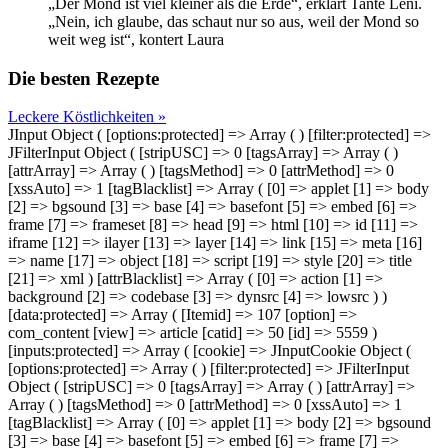
„Der Mond ist viel kleiner als die Erde“, erklärt Tante Leni.
„Nein, ich glaube, das schaut nur so aus, weil der Mond so
weit weg ist“, kontert Laura
Die besten Rezepte
Leckere Köstlichkeiten »
JInput Object ( [options:protected] => Array ( ) [filter:protected] =>
JFilterInput Object ( [stripUSC] => 0 [tagsArray] => Array ( )
[attrArray] => Array ( ) [tagsMethod] => 0 [attrMethod] => 0
[xssAuto] => 1 [tagBlacklist] => Array ( [0] => applet [1] => body
[2] => bgsound [3] => base [4] => basefont [5] => embed [6] =>
frame [7] => frameset [8] => head [9] => html [10] => id [11] =>
iframe [12] => ilayer [13] => layer [14] => link [15] => meta [16]
=> name [17] => object [18] => script [19] => style [20] => title
[21] => xml ) [attrBlacklist] => Array ( [0] => action [1] =>
background [2] => codebase [3] => dynsrc [4] => lowsrc ) )
[data:protected] => Array ( [Itemid] => 107 [option] =>
com_content [view] => article [catid] => 50 [id] => 5559 )
[inputs:protected] => Array ( [cookie] => JInputCookie Object (
[options:protected] => Array ( ) [filter:protected] => JFilterInput
Object ( [stripUSC] => 0 [tagsArray] => Array ( ) [attrArray] =>
Array ( ) [tagsMethod] => 0 [attrMethod] => 0 [xssAuto] => 1
[tagBlacklist] => Array ( [0] => applet [1] => body [2] => bgsound
[3] => base [4] => basefont [5] => embed [6] => frame [7] =>