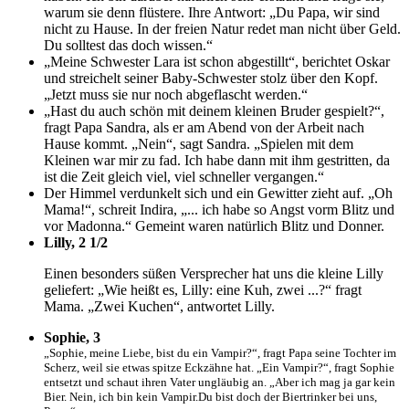
warum sie denn flüstere. Ihre Antwort: „Du Papa, wir sind
nicht zu Hause. In der freien Natur redet man nicht über Geld.
Du solltest das doch wissen.“
„Meine Schwester Lara ist schon abgestillt“, berichtet Oskar
und streichelt seiner Baby-Schwester stolz über den Kopf.
„Jetzt muss sie nur noch abgeflascht werden.“
„Hast du auch schön mit deinem kleinen Bruder gespielt?“,
fragt Papa Sandra, als er am Abend von der Arbeit nach
Hause kommt. „Nein“, sagt Sandra. „Spielen mit dem
Kleinen war mir zu fad. Ich habe dann mit ihm gestritten, da
ist die Zeit gleich viel, viel schneller vergangen.“
Der Himmel verdunkelt sich und ein Gewitter zieht auf. „Oh
Mama!“, schreit Indira, „... ich habe so Angst vorm Blitz und
vor Madonna.“ Gemeint waren natürlich Blitz und Donner.
Lilly, 2 1/2
Einen besonders süßen Versprecher hat uns die kleine Lilly
geliefert: „Wie heißt es, Lilly: eine Kuh, zwei ...?“ fragt
Mama. „Zwei Kuchen“, antwortet Lilly.
Sophie, 3
„Sophie, meine Liebe, bist du ein Vampir?“, fragt Papa seine Tochter im
Scherz, weil sie etwas spitze Eckzähne hat. „Ein Vampir?“, fragt Sophie
entsetzt und schaut ihren Vater ungläubig an. „Aber ich mag ja gar kein
Bier. Nein, ich bin kein Vampir.Du bist doch der Biertrinker bei uns,