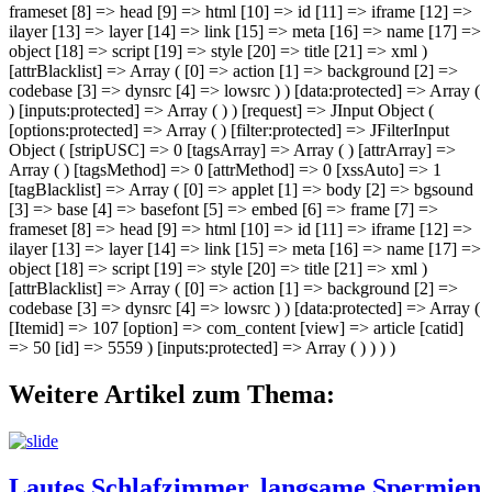
frameset [8] => head [9] => html [10] => id [11] => iframe [12] =>
ilayer [13] => layer [14] => link [15] => meta [16] => name [17] =>
object [18] => script [19] => style [20] => title [21] => xml )
[attrBlacklist] => Array ( [0] => action [1] => background [2] =>
codebase [3] => dynsrc [4] => lowsrc ) ) [data:protected] => Array (
) [inputs:protected] => Array ( ) ) [request] => JInput Object (
[options:protected] => Array ( ) [filter:protected] => JFilterInput
Object ( [stripUSC] => 0 [tagsArray] => Array ( ) [attrArray] =>
Array ( ) [tagsMethod] => 0 [attrMethod] => 0 [xssAuto] => 1
[tagBlacklist] => Array ( [0] => applet [1] => body [2] => bgsound
[3] => base [4] => basefont [5] => embed [6] => frame [7] =>
frameset [8] => head [9] => html [10] => id [11] => iframe [12] =>
ilayer [13] => layer [14] => link [15] => meta [16] => name [17] =>
object [18] => script [19] => style [20] => title [21] => xml )
[attrBlacklist] => Array ( [0] => action [1] => background [2] =>
codebase [3] => dynsrc [4] => lowsrc ) ) [data:protected] => Array (
[Itemid] => 107 [option] => com_content [view] => article [catid]
=> 50 [id] => 5559 ) [inputs:protected] => Array ( ) ) ) )
Weitere Artikel zum Thema:
Lautes Schlafzimmer, langsame Spermien