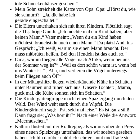
tote Schneckenhäuser gesehen."
Mein Sohn streichelt die Katze von Opa. Opa: „Hörst du, wie
sie schnurrt?“ „Ja, die habe ich
gerade eingeschaltet.“
Die Eltern unterhalten sich mit ihren Kindern. Plötzlich sagt
die 11-jährige Gundi: „Ich möchte mal ein Kind haben, aber
keinen Mann.“ Vater meint: „Wenn du ein Kind haben
möchtest, brauchst du auch einen Mann.“ Da platzt Andi ins
Gespräch: „Ich weiß, warum sie einen Mann braucht. Der
muss mitbrüten helfen. Bei den Hendeln ist das auch so.“
Oma, warum fliegen alle Vögel nach Afrika, wenn bei uns
der Sommer weg ist?“ „Weil es dort schön warm ist, wenn bei
uns Winter ist.“ „Aha, und verlieren die Vögel unterwegs
beim Fliegen auch Öl?“
In der Mittagshitze liegen wiederkäuende Kühe im Schatten
unter Bäumen und ruhen sich aus. Unsere Tochter: „Mama,
guck mal, die Kühe sonnen sich im Schatten.“
Die Kindergartengruppe macht einen Spaziergang durch den
Wald. Der Wind weht stark durch die Wipfel. Die
Kindergärtnerin sagt: „Pst, seid mal leise.“ Es ist ganz still!
Dann fragt sie: „Was hört ihr?“ Nach einer Weile die Antwort:
„Meerrauschen.“
Kathrin flüstert auf der Rolltreppe, als wir uns über den Preis
eines neuen Spielzeugs unterhalten, das wir soeben gesehen
haben. Ich bin darüber natürlich sehr erstaunt und frage sie,