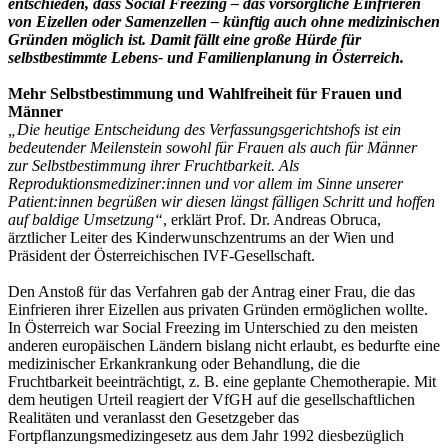
entschieden, dass Social Freezing – das vorsorgliche Einfrieren
von Eizellen oder Samenzellen – künftig auch ohne medizinischen
Gründen möglich ist. Damit fällt eine große Hürde für
selbstbestimmte Lebens- und Familienplanung in Österreich.
Mehr Selbstbestimmung und Wahlfreiheit für Frauen und
Männer
„Die heutige Entscheidung des Verfassungsgerichtshofs ist ein
bedeutender Meilenstein sowohl für Frauen als auch für Männer
zur Selbstbestimmung ihrer Fruchtbarkeit. Als
Reproduktionsmediziner:innen und vor allem im Sinne unserer
Patient:innen begrüßen wir diesen längst fälligen Schritt und hoffen
auf baldige Umsetzung“
, erklärt Prof. Dr. Andreas Obruca,
ärztlicher Leiter des Kinderwunschzentrums an der Wien und
Präsident der Österreichischen IVF-Gesellschaft.
Den Anstoß für das Verfahren gab der Antrag einer Frau, die das
Einfrieren ihrer Eizellen aus privaten Gründen ermöglichen wollte.
In Österreich war Social Freezing im Unterschied zu den meisten
anderen europäischen Ländern bislang nicht erlaubt, es bedurfte eine
medizinischer Erkankrankung oder Behandlung, die die
Fruchtbarkeit beeinträchtigt, z. B. eine geplante Chemotherapie. Mit
dem heutigen Urteil reagiert der VfGH auf die gesellschaftlichen
Realitäten und veranlasst den Gesetzgeber das
Fortpflanzungsmedizingesetz aus dem Jahr 1992 diesbezüglich