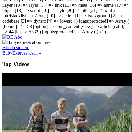
ilayer [13] => layer [14] => link [15] => meta [16] => name [17] =>
object [18] => script [19] => style [20] => title [21] => xml )
[attrBlacklist] => Array ( [0] => action [1] => background [2] =>
codebase [3] => dynsrc [4] => lowsrc ) ) [data:protected] => Array (
[Itemid] => 158 [option] => com_content [view] => article [catid]
=> 44 [id] => 5332 ) [inputs:protected] => Array ( ) ) ) )
Abo bestellen!
BabyExpress lesen »
Top Videos