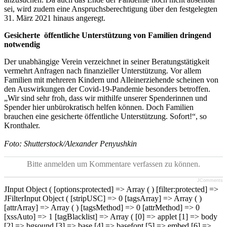
sei, wird zudem eine Anspruchsberechtigung über den festgelegten
31. März 2021 hinaus angeregt.
Gesicherte öffentliche Unterstützung von Familien dringend
notwendig
Der unabhängige Verein verzeichnet in seiner Beratungstätigkeit
vermehrt Anfragen nach finanzieller Unterstützung. Vor allem
Familien mit mehreren Kindern und Alleinerziehende scheinen von
den Auswirkungen der Covid-19-Pandemie besonders betroffen.
„Wir sind sehr froh, dass wir mithilfe unserer Spenderinnen und
Spender hier unbürokratisch helfen können. Doch Familien
brauchen eine gesicherte öffentliche Unterstützung. Sofort!“, so
Kronthaler.
Foto: Shutterstock/Alexander Penyushkin
Bitte anmelden um Kommentare verfassen zu können.
JComments
JInput Object ( [options:protected] => Array ( ) [filter:protected] =>
JFilterInput Object ( [stripUSC] => 0 [tagsArray] => Array ( )
[attrArray] => Array ( ) [tagsMethod] => 0 [attrMethod] => 0
[xssAuto] => 1 [tagBlacklist] => Array ( [0] => applet [1] => body
[2] => bgsound [3] => base [4] => basefont [5] => embed [6] =>