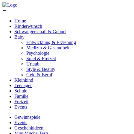
☰
Home
Kinderwunsch
Schwangerschaft & Geburt
Baby
Entwicklung & Erziehung
Medizin & Gesundheit
Psychologie
Spiel & Freizeit
Urlaub
Style & Beauty
Geld & Beruf
Kleinkind
Teenager
Schule
Familie
Freizeit
Events
Gewinnspiele
Events
Geschenkideen
Mini Mucha Tests