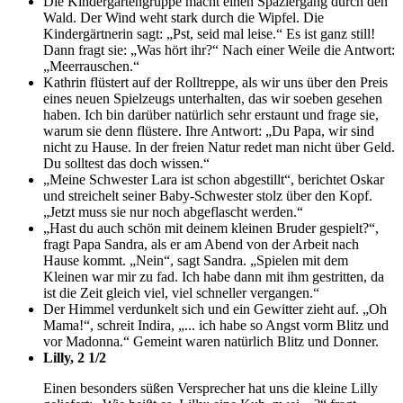
Die Kindergartengruppe macht einen Spaziergang durch den
Wald. Der Wind weht stark durch die Wipfel. Die
Kindergärtnerin sagt: „Pst, seid mal leise.“ Es ist ganz still!
Dann fragt sie: „Was hört ihr?“ Nach einer Weile die Antwort:
„Meerrauschen.“
Kathrin flüstert auf der Rolltreppe, als wir uns über den Preis
eines neuen Spielzeugs unterhalten, das wir soeben gesehen
haben. Ich bin darüber natürlich sehr erstaunt und frage sie,
warum sie denn flüstere. Ihre Antwort: „Du Papa, wir sind
nicht zu Hause. In der freien Natur redet man nicht über Geld.
Du solltest das doch wissen.“
„Meine Schwester Lara ist schon abgestillt“, berichtet Oskar
und streichelt seiner Baby-Schwester stolz über den Kopf.
„Jetzt muss sie nur noch abgeflascht werden.“
„Hast du auch schön mit deinem kleinen Bruder gespielt?“,
fragt Papa Sandra, als er am Abend von der Arbeit nach
Hause kommt. „Nein“, sagt Sandra. „Spielen mit dem
Kleinen war mir zu fad. Ich habe dann mit ihm gestritten, da
ist die Zeit gleich viel, viel schneller vergangen.“
Der Himmel verdunkelt sich und ein Gewitter zieht auf. „Oh
Mama!“, schreit Indira, „... ich habe so Angst vorm Blitz und
vor Madonna.“ Gemeint waren natürlich Blitz und Donner.
Lilly, 2 1/2
Einen besonders süßen Versprecher hat uns die kleine Lilly