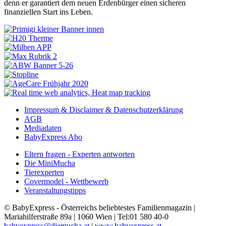
denn er garantiert dem neuen Erdenbürger einen sicheren
finanziellen Start ins Leben
.
Impressum & Disclaimer & Datenschutzerklärung
AGB
Mediadaten
BabyExpress Abo
Eltern fragen - Experten antworten
Die MiniMucha
Tierexperten
Covermodel - Wettbewerb
Veranstaltungstipps
© BabyExpress - Österreichs beliebtestes Familienmagazin |
Mariahilferstraße 89a | 1060 Wien | Tel:01 580 40-0
babyexpress@diemucha.at
|
www.babyexpress.at