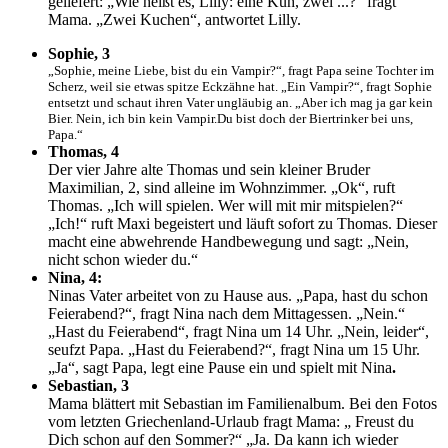
geliefert: „Wie heißt es, Lilly: eine Kuh, zwei ...?“ fragt
Mama. „Zwei Kuchen“, antwortet Lilly.
Sophie, 3
„Sophie, meine Liebe, bist du ein Vampir?“, fragt Papa seine Tochter im
Scherz, weil sie etwas spitze Eckzähne hat. „Ein Vampir?“, fragt Sophie
entsetzt und schaut ihren Vater ungläubig an. „Aber ich mag ja gar kein
Bier. Nein, ich bin kein Vampir.Du bist doch der Biertrinker bei uns,
Papa.“
Thomas, 4
Der vier Jahre alte Thomas und sein kleiner Bruder
Maximilian, 2, sind alleine im Wohnzimmer. „Ok“, ruft
Thomas. „Ich will spielen. Wer will mit mir mitspielen?“
„Ich!“ ruft Maxi begeistert und läuft sofort zu Thomas. Dieser
macht eine abwehrende Handbewegung und sagt: „Nein,
nicht schon wieder du.“
Nina, 4:
Ninas Vater arbeitet von zu Hause aus. „Papa, hast du schon
Feierabend?“, fragt Nina nach dem Mittagessen. „Nein.“
„Hast du Feierabend“, fragt Nina um 14 Uhr. „Nein, leider“,
seufzt Papa. „Hast du Feierabend?“, fragt Nina um 15 Uhr.
„Ja“, sagt Papa, legt eine Pause ein und spielt mit Nina
.
Sebastian, 3
Mama blättert mit Sebastian im Familienalbum. Bei den Fotos
vom letzten Griechenland-Urlaub fragt Mama: „ Freust du
Dich schon auf den Sommer?“ „Ja. Da kann ich wieder