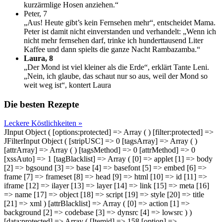
kurzärmlige Hosen anziehen.“
Peter, 7
„Aus! Heute gibt’s kein Fernsehen mehr“, entscheidet Mama.
Peter ist damit nicht einverstanden und verhandelt: „Wenn ich
nicht mehr fernsehen darf, trinke ich hunderttausend Liter
Kaffee und dann spielts die ganze Nacht Rambazamba.“
Laura, 8
„Der Mond ist viel kleiner als die Erde“, erklärt Tante Leni.
„Nein, ich glaube, das schaut nur so aus, weil der Mond so
weit weg ist“, kontert Laura
Die besten Rezepte
Leckere Köstlichkeiten »
JInput Object ( [options:protected] => Array ( ) [filter:protected] =>
JFilterInput Object ( [stripUSC] => 0 [tagsArray] => Array ( )
[attrArray] => Array ( ) [tagsMethod] => 0 [attrMethod] => 0
[xssAuto] => 1 [tagBlacklist] => Array ( [0] => applet [1] => body
[2] => bgsound [3] => base [4] => basefont [5] => embed [6] =>
frame [7] => frameset [8] => head [9] => html [10] => id [11] =>
iframe [12] => ilayer [13] => layer [14] => link [15] => meta [16]
=> name [17] => object [18] => script [19] => style [20] => title
[21] => xml ) [attrBlacklist] => Array ( [0] => action [1] =>
background [2] => codebase [3] => dynsrc [4] => lowsrc ) )
[data:protected] => Array ( [Itemid] => 158 [option] =>