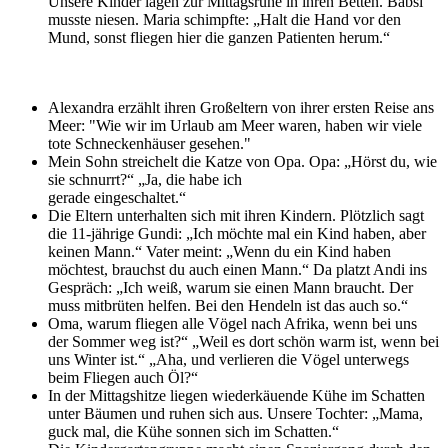
U
nsere Kinder lagen zur Mittagsruhe in ihren Betten. Babsi
musste niesen. Maria schimpfte: „Halt die Hand vor den
Mund, sonst fliegen hier die ganzen Patienten herum.“
Alexandra erzählt ihren Großeltern von ihrer ersten Reise ans
Meer: "Wie wir im Urlaub am Meer waren, haben wir viele
tote Schneckenhäuser gesehen."
Mein Sohn streichelt die Katze von Opa. Opa: „Hörst du, wie
sie schnurrt?“ „Ja, die habe ich
gerade eingeschaltet.“
Die Eltern unterhalten sich mit ihren Kindern. Plötzlich sagt
die 11-jährige Gundi: „Ich möchte mal ein Kind haben, aber
keinen Mann.“ Vater meint: „Wenn du ein Kind haben
möchtest, brauchst du auch einen Mann.“ Da platzt Andi ins
Gespräch: „Ich weiß, warum sie einen Mann braucht. Der
muss mitbrüten helfen. Bei den Hendeln ist das auch so.“
Oma, warum fliegen alle Vögel nach Afrika, wenn bei uns
der Sommer weg ist?“ „Weil es dort schön warm ist, wenn bei
uns Winter ist.“ „Aha, und verlieren die Vögel unterwegs
beim Fliegen auch Öl?“
In der Mittagshitze liegen wiederkäuende Kühe im Schatten
unter Bäumen und ruhen sich aus. Unsere Tochter: „Mama,
guck mal, die Kühe sonnen sich im Schatten.“