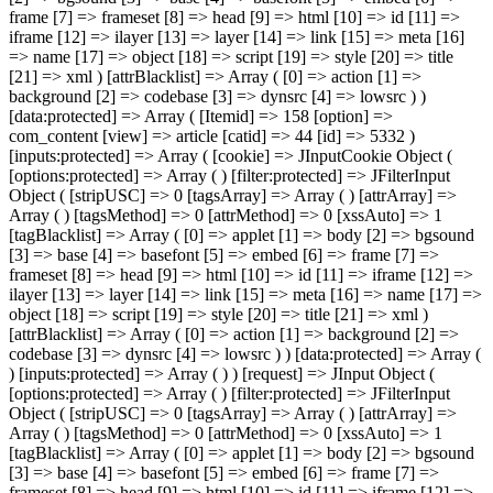
frame [7] => frameset [8] => head [9] => html [10] => id [11] =>
iframe [12] => ilayer [13] => layer [14] => link [15] => meta [16]
=> name [17] => object [18] => script [19] => style [20] => title
[21] => xml ) [attrBlacklist] => Array ( [0] => action [1] =>
background [2] => codebase [3] => dynsrc [4] => lowsrc ) )
[data:protected] => Array ( [Itemid] => 158 [option] =>
com_content [view] => article [catid] => 44 [id] => 5332 )
[inputs:protected] => Array ( [cookie] => JInputCookie Object (
[options:protected] => Array ( ) [filter:protected] => JFilterInput
Object ( [stripUSC] => 0 [tagsArray] => Array ( ) [attrArray] =>
Array ( ) [tagsMethod] => 0 [attrMethod] => 0 [xssAuto] => 1
[tagBlacklist] => Array ( [0] => applet [1] => body [2] => bgsound
[3] => base [4] => basefont [5] => embed [6] => frame [7] =>
frameset [8] => head [9] => html [10] => id [11] => iframe [12] =>
ilayer [13] => layer [14] => link [15] => meta [16] => name [17] =>
object [18] => script [19] => style [20] => title [21] => xml )
[attrBlacklist] => Array ( [0] => action [1] => background [2] =>
codebase [3] => dynsrc [4] => lowsrc ) ) [data:protected] => Array (
) [inputs:protected] => Array ( ) ) [request] => JInput Object (
[options:protected] => Array ( ) [filter:protected] => JFilterInput
Object ( [stripUSC] => 0 [tagsArray] => Array ( ) [attrArray] =>
Array ( ) [tagsMethod] => 0 [attrMethod] => 0 [xssAuto] => 1
[tagBlacklist] => Array ( [0] => applet [1] => body [2] => bgsound
[3] => base [4] => basefont [5] => embed [6] => frame [7] =>
frameset [8] => head [9] => html [10] => id [11] => iframe [12] =>