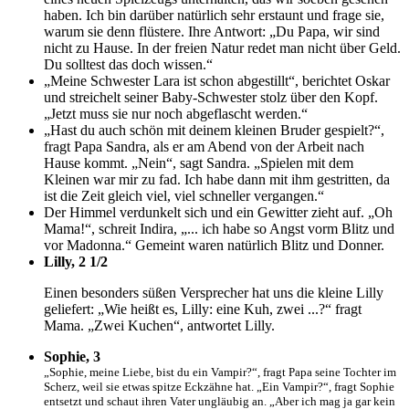
haben. Ich bin darüber natürlich sehr erstaunt und frage sie,
warum sie denn flüstere. Ihre Antwort: „Du Papa, wir sind
nicht zu Hause. In der freien Natur redet man nicht über Geld.
Du solltest das doch wissen.“
„Meine Schwester Lara ist schon abgestillt“, berichtet Oskar
und streichelt seiner Baby-Schwester stolz über den Kopf.
„Jetzt muss sie nur noch abgeflascht werden.“
„Hast du auch schön mit deinem kleinen Bruder gespielt?“,
fragt Papa Sandra, als er am Abend von der Arbeit nach
Hause kommt. „Nein“, sagt Sandra. „Spielen mit dem
Kleinen war mir zu fad. Ich habe dann mit ihm gestritten, da
ist die Zeit gleich viel, viel schneller vergangen.“
Der Himmel verdunkelt sich und ein Gewitter zieht auf. „Oh
Mama!“, schreit Indira, „... ich habe so Angst vorm Blitz und
vor Madonna.“ Gemeint waren natürlich Blitz und Donner.
Lilly, 2 1/2
Einen besonders süßen Versprecher hat uns die kleine Lilly
geliefert: „Wie heißt es, Lilly: eine Kuh, zwei ...?“ fragt
Mama. „Zwei Kuchen“, antwortet Lilly.
Sophie, 3
„Sophie, meine Liebe, bist du ein Vampir?“, fragt Papa seine Tochter im
Scherz, weil sie etwas spitze Eckzähne hat. „Ein Vampir?“, fragt Sophie
entsetzt und schaut ihren Vater ungläubig an. „Aber ich mag ja gar kein