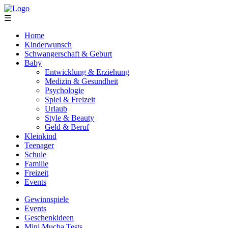
☰
Home
Kinderwunsch
Schwangerschaft & Geburt
Baby
Entwicklung & Erziehung
Medizin & Gesundheit
Psychologie
Spiel & Freizeit
Urlaub
Style & Beauty
Geld & Beruf
Kleinkind
Teenager
Schule
Familie
Freizeit
Events
Gewinnspiele
Events
Geschenkideen
Mini Mucha Tests