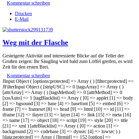
Kommentar schreiben
Drucken
E-Mail
Weg mit der Flasche
Gesteigerte Aktivität und interessierte Blicke auf die Teller der
Großen zeigen: Ihr Säugling wird bald zum Löffel greifen, es wird
Zeit für den ersten Brei.
Kommentar schreiben
JInput Object ( [options:protected] => Array ( ) [filter:protected] =>
JFilterInput Object ( [stripUSC] => 0 [tagsArray] => Array ( )
[attrArray] => Array ( ) [tagsMethod] => 0 [attrMethod] => 0
[xssAuto] => 1 [tagBlacklist] => Array ( [0] => applet [1] => body
[2] => bgsound [3] => base [4] => basefont [5] => embed [6] =>
frame [7] => frameset [8] => head [9] => html [10] => id [11] =>
iframe [12] => ilayer [13] => layer [14] => link [15] => meta [16]
=> name [17] => object [18] => script [19] => style [20] => title
[21] => xml ) [attrBlacklist] => Array ( [0] => action [1] =>
background [2] => codebase [3] => dynsrc [4] => lowsrc ) )
[data:protected] => Array ( [Itemid] => 152 [option] =>