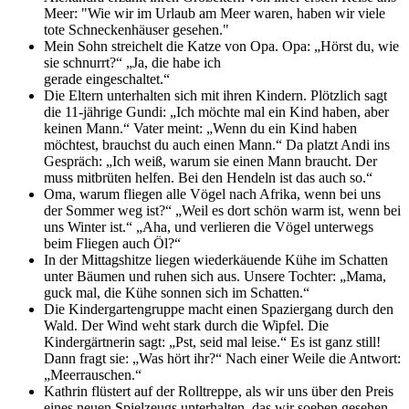
Meer: "Wie wir im Urlaub am Meer waren, haben wir viele
tote Schneckenhäuser gesehen."
Mein Sohn streichelt die Katze von Opa. Opa: „Hörst du, wie
sie schnurrt?“ „Ja, die habe ich
gerade eingeschaltet.“
Die Eltern unterhalten sich mit ihren Kindern. Plötzlich sagt
die 11-jährige Gundi: „Ich möchte mal ein Kind haben, aber
keinen Mann.“ Vater meint: „Wenn du ein Kind haben
möchtest, brauchst du auch einen Mann.“ Da platzt Andi ins
Gespräch: „Ich weiß, warum sie einen Mann braucht. Der
muss mitbrüten helfen. Bei den Hendeln ist das auch so.“
Oma, warum fliegen alle Vögel nach Afrika, wenn bei uns
der Sommer weg ist?“ „Weil es dort schön warm ist, wenn bei
uns Winter ist.“ „Aha, und verlieren die Vögel unterwegs
beim Fliegen auch Öl?“
In der Mittagshitze liegen wiederkäuende Kühe im Schatten
unter Bäumen und ruhen sich aus. Unsere Tochter: „Mama,
guck mal, die Kühe sonnen sich im Schatten.“
Die Kindergartengruppe macht einen Spaziergang durch den
Wald. Der Wind weht stark durch die Wipfel. Die
Kindergärtnerin sagt: „Pst, seid mal leise.“ Es ist ganz still!
Dann fragt sie: „Was hört ihr?“ Nach einer Weile die Antwort:
„Meerrauschen.“
Kathrin flüstert auf der Rolltreppe, als wir uns über den Preis
eines neuen Spielzeugs unterhalten, das wir soeben gesehen