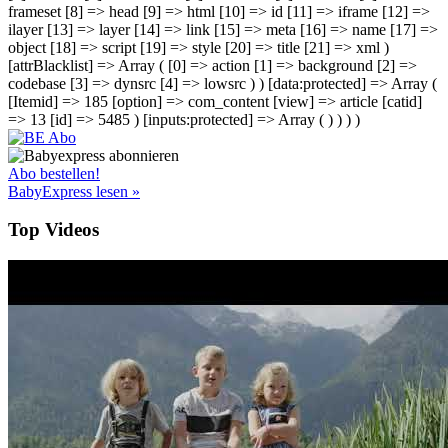
frameset [8] => head [9] => html [10] => id [11] => iframe [12] =>
ilayer [13] => layer [14] => link [15] => meta [16] => name [17] =>
object [18] => script [19] => style [20] => title [21] => xml )
[attrBlacklist] => Array ( [0] => action [1] => background [2] =>
codebase [3] => dynsrc [4] => lowsrc ) ) [data:protected] => Array (
[Itemid] => 185 [option] => com_content [view] => article [catid]
=> 13 [id] => 5485 ) [inputs:protected] => Array ( ) ) ) )
Abo bestellen!
BabyExpress lesen »
Top Videos