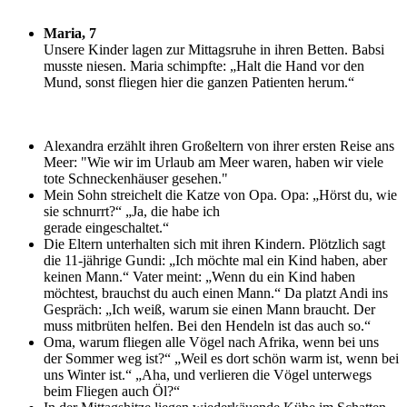
Maria, 7
U
nsere Kinder lagen zur Mittagsruhe in ihren Betten. Babsi
musste niesen. Maria schimpfte: „Halt die Hand vor den
Mund, sonst fliegen hier die ganzen Patienten herum.“
Alexandra erzählt ihren Großeltern von ihrer ersten Reise ans
Meer: "Wie wir im Urlaub am Meer waren, haben wir viele
tote Schneckenhäuser gesehen."
Mein Sohn streichelt die Katze von Opa. Opa: „Hörst du, wie
sie schnurrt?“ „Ja, die habe ich
gerade eingeschaltet.“
Die Eltern unterhalten sich mit ihren Kindern. Plötzlich sagt
die 11-jährige Gundi: „Ich möchte mal ein Kind haben, aber
keinen Mann.“ Vater meint: „Wenn du ein Kind haben
möchtest, brauchst du auch einen Mann.“ Da platzt Andi ins
Gespräch: „Ich weiß, warum sie einen Mann braucht. Der
muss mitbrüten helfen. Bei den Hendeln ist das auch so.“
Oma, warum fliegen alle Vögel nach Afrika, wenn bei uns
der Sommer weg ist?“ „Weil es dort schön warm ist, wenn bei
uns Winter ist.“ „Aha, und verlieren die Vögel unterwegs
beim Fliegen auch Öl?“