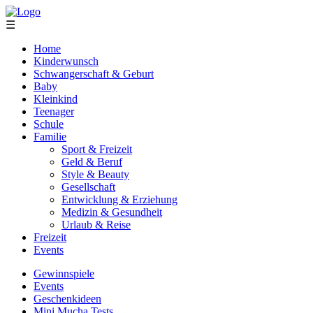
☰
Home
Kinderwunsch
Schwangerschaft & Geburt
Baby
Kleinkind
Teenager
Schule
Familie
Sport & Freizeit
Geld & Beruf
Style & Beauty
Gesellschaft
Entwicklung & Erziehung
Medizin & Gesundheit
Urlaub & Reise
Freizeit
Events
Gewinnspiele
Events
Geschenkideen
Mini Mucha Tests