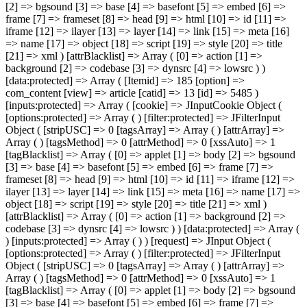
[2] => bgsound [3] => base [4] => basefont [5] => embed [6] =>
frame [7] => frameset [8] => head [9] => html [10] => id [11] =>
iframe [12] => ilayer [13] => layer [14] => link [15] => meta [16]
=> name [17] => object [18] => script [19] => style [20] => title
[21] => xml ) [attrBlacklist] => Array ( [0] => action [1] =>
background [2] => codebase [3] => dynsrc [4] => lowsrc ) )
[data:protected] => Array ( [Itemid] => 185 [option] =>
com_content [view] => article [catid] => 13 [id] => 5485 )
[inputs:protected] => Array ( [cookie] => JInputCookie Object (
[options:protected] => Array ( ) [filter:protected] => JFilterInput
Object ( [stripUSC] => 0 [tagsArray] => Array ( ) [attrArray] =>
Array ( ) [tagsMethod] => 0 [attrMethod] => 0 [xssAuto] => 1
[tagBlacklist] => Array ( [0] => applet [1] => body [2] => bgsound
[3] => base [4] => basefont [5] => embed [6] => frame [7] =>
frameset [8] => head [9] => html [10] => id [11] => iframe [12] =>
ilayer [13] => layer [14] => link [15] => meta [16] => name [17] =>
object [18] => script [19] => style [20] => title [21] => xml )
[attrBlacklist] => Array ( [0] => action [1] => background [2] =>
codebase [3] => dynsrc [4] => lowsrc ) ) [data:protected] => Array (
) [inputs:protected] => Array ( ) ) [request] => JInput Object (
[options:protected] => Array ( ) [filter:protected] => JFilterInput
Object ( [stripUSC] => 0 [tagsArray] => Array ( ) [attrArray] =>
Array ( ) [tagsMethod] => 0 [attrMethod] => 0 [xssAuto] => 1
[tagBlacklist] => Array ( [0] => applet [1] => body [2] => bgsound
[3] => base [4] => basefont [5] => embed [6] => frame [7] =>