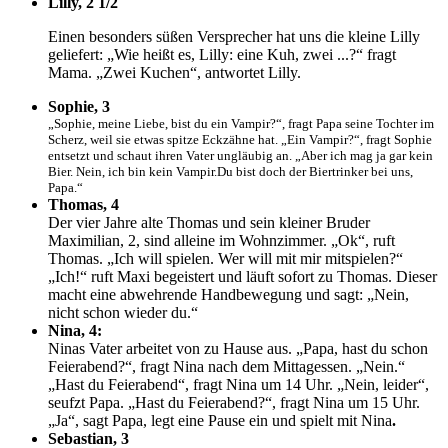
Lilly, 2 1/2
Einen besonders süßen Versprecher hat uns die kleine Lilly
geliefert: „Wie heißt es, Lilly: eine Kuh, zwei ...?“ fragt
Mama. „Zwei Kuchen“, antwortet Lilly.
Sophie, 3
„Sophie, meine Liebe, bist du ein Vampir?“, fragt Papa seine Tochter im
Scherz, weil sie etwas spitze Eckzähne hat. „Ein Vampir?“, fragt Sophie
entsetzt und schaut ihren Vater ungläubig an. „Aber ich mag ja gar kein
Bier. Nein, ich bin kein Vampir.Du bist doch der Biertrinker bei uns,
Papa.“
Thomas, 4
Der vier Jahre alte Thomas und sein kleiner Bruder
Maximilian, 2, sind alleine im Wohnzimmer. „Ok“, ruft
Thomas. „Ich will spielen. Wer will mit mir mitspielen?“
„Ich!“ ruft Maxi begeistert und läuft sofort zu Thomas. Dieser
macht eine abwehrende Handbewegung und sagt: „Nein,
nicht schon wieder du.“
Nina, 4:
Ninas Vater arbeitet von zu Hause aus. „Papa, hast du schon
Feierabend?“, fragt Nina nach dem Mittagessen. „Nein.“
„Hast du Feierabend“, fragt Nina um 14 Uhr. „Nein, leider“,
seufzt Papa. „Hast du Feierabend?“, fragt Nina um 15 Uhr.
„Ja“, sagt Papa, legt eine Pause ein und spielt mit Nina
.
Sebastian, 3