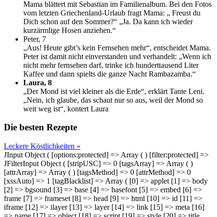
Mama blättert mit Sebastian im Familienalbum. Bei den Fotos
vom letzten Griechenland-Urlaub fragt Mama: „ Freust du
Dich schon auf den Sommer?“ „Ja. Da kann ich wieder
kurzärmlige Hosen anziehen.“
Peter, 7
„Aus! Heute gibt’s kein Fernsehen mehr“, entscheidet Mama.
Peter ist damit nicht einverstanden und verhandelt: „Wenn ich
nicht mehr fernsehen darf, trinke ich hunderttausend Liter
Kaffee und dann spielts die ganze Nacht Rambazamba.“
Laura, 8
„Der Mond ist viel kleiner als die Erde“, erklärt Tante Leni.
„Nein, ich glaube, das schaut nur so aus, weil der Mond so
weit weg ist“, kontert Laura
Die besten Rezepte
Leckere Köstlichkeiten »
JInput Object ( [options:protected] => Array ( ) [filter:protected] =>
JFilterInput Object ( [stripUSC] => 0 [tagsArray] => Array ( )
[attrArray] => Array ( ) [tagsMethod] => 0 [attrMethod] => 0
[xssAuto] => 1 [tagBlacklist] => Array ( [0] => applet [1] => body
[2] => bgsound [3] => base [4] => basefont [5] => embed [6] =>
frame [7] => frameset [8] => head [9] => html [10] => id [11] =>
iframe [12] => ilayer [13] => layer [14] => link [15] => meta [16]
=> name [17] => object [18] => script [19] => style [20] => title