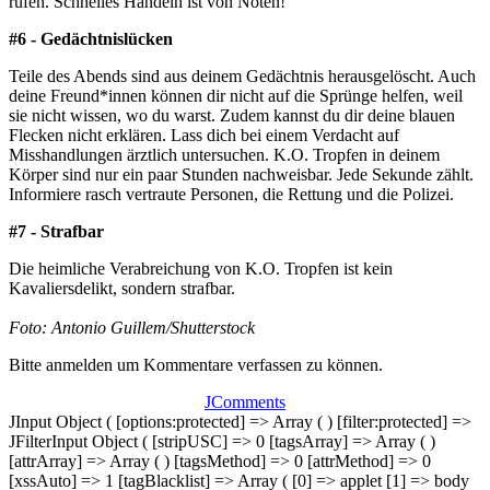
rufen. Schnelles Handeln ist von Nöten!
#6 - Gedächtnislücken
Teile des Abends sind aus deinem Gedächtnis herausgelöscht. Auch
deine Freund*innen können dir nicht auf die Sprünge helfen, weil
sie nicht wissen, wo du warst. Zudem kannst du dir deine blauen
Flecken nicht erklären. Lass dich bei einem Verdacht auf
Misshandlungen ärztlich untersuchen.
K.O. Tropfen in deinem
Körper sind nur ein paar Stunden nachweisbar. Jede Sekunde zählt.
Informiere rasch vertraute Personen, die Rettung und die Polizei.
#7 - Strafbar
Die heimliche Verabreichung von K.O. Tropfen ist kein
Kavaliersdelikt, sondern strafbar.
Foto:
Antonio Guillem/Shutterstock
Bitte anmelden um Kommentare verfassen zu können.
JComments
JInput Object ( [options:protected] => Array ( ) [filter:protected] =>
JFilterInput Object ( [stripUSC] => 0 [tagsArray] => Array ( )
[attrArray] => Array ( ) [tagsMethod] => 0 [attrMethod] => 0
[xssAuto] => 1 [tagBlacklist] => Array ( [0] => applet [1] => body