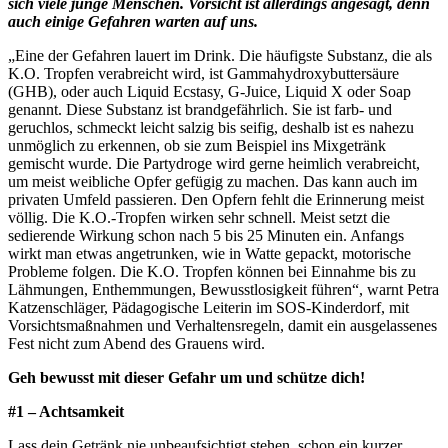
sich viele junge Menschen. Vorsicht ist allerdings angesagt, denn
auch einige Gefahren warten auf uns.
„Eine der Gefahren lauert im Drink. Die häufigste Substanz, die als
K.O. Tropfen verabreicht wird, ist Gammahydroxybuttersäure
(GHB), oder auch Liquid Ecstasy, G-Juice, Liquid X oder Soap
genannt. Diese Substanz ist brandgefährlich. Sie ist farb- und
geruchlos, schmeckt leicht salzig bis seifig, deshalb ist es nahezu
unmöglich zu erkennen, ob sie zum Beispiel ins Mixgetränk
gemischt wurde. Die Partydroge wird gerne heimlich verabreicht,
um meist weibliche Opfer gefügig zu machen. Das kann auch im
privaten Umfeld passieren. Den Opfern fehlt die Erinnerung meist
völlig. Die K.O.-Tropfen wirken sehr schnell. Meist setzt die
sedierende Wirkung schon nach 5 bis 25 Minuten ein. Anfangs
wirkt man etwas angetrunken, wie in Watte gepackt, motorische
Probleme folgen. Die K.O. Tropfen können bei Einnahme bis zu
Lähmungen, Enthemmungen, Bewusstlosigkeit führen“,
warnt Petra
Katzenschläger, Pädagogische Leiterin im SOS-Kinderdorf, mit
Vorsichtsmaßnahmen und Verhaltensregeln, damit ein ausgelassenes
Fest nicht zum Abend des Grauens wird.
Geh bewusst mit dieser Gefahr um und schütze dich!
#1 – Achtsamkeit
Lass dein Getränk nie unbeaufsichtigt stehen, schon ein kurzer