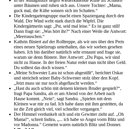
In der Mittagshitze liegen wiederkäuende Kühe im Schatten
unter Bäumen und ruhen sich aus. Unsere Tochter: „Mama,
guck mal, die Kühe sonnen sich im Schatten.“
Die Kindergartengruppe macht einen Spaziergang durch den
Wald. Der Wind weht stark durch die Wipfel. Die
Kindergärtnerin sagt: „Pst, seid mal leise.“ Es ist ganz still!
Dann fragt sie: „Was hört ihr?“ Nach einer Weile die Antwort:
„Meerrauschen.“
Kathrin flüstert auf der Rolltreppe, als wir uns über den Preis
eines neuen Spielzeugs unterhalten, das wir soeben gesehen
haben. Ich bin darüber natürlich sehr erstaunt und frage sie,
warum sie denn flüstere. Ihre Antwort: „Du Papa, wir sind
nicht zu Hause. In der freien Natur redet man nicht über Geld.
Du solltest das doch wissen.“
„Meine Schwester Lara ist schon abgestillt“, berichtet Oskar
und streichelt seiner Baby-Schwester stolz über den Kopf.
„Jetzt muss sie nur noch abgeflascht werden.“
„Hast du auch schön mit deinem kleinen Bruder gespielt?“,
fragt Papa Sandra, als er am Abend von der Arbeit nach
Hause kommt. „Nein“, sagt Sandra. „Spielen mit dem
Kleinen war mir zu fad. Ich habe dann mit ihm gestritten, da
ist die Zeit gleich viel, viel schneller vergangen.“
Der Himmel verdunkelt sich und ein Gewitter zieht auf. „Oh
Mama!“, schreit Indira, „... ich habe so Angst vorm Blitz und
vor Madonna.“ Gemeint waren natürlich Blitz und Donner.