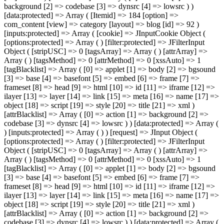
background [2] => codebase [3] => dynsrc [4] => lowsrc ) )
[data:protected] => Array ( [Itemid] => 184 [option] =>
com_content [view] => category [layout] => blog [id] => 92 )
[inputs:protected] => Array ( [cookie] => JInputCookie Object (
[options:protected] => Array ( ) [filter:protected] => JFilterInput
Object ( [stripUSC] => 0 [tagsArray] => Array ( ) [attrArray] =>
Array ( ) [tagsMethod] => 0 [attrMethod] => 0 [xssAuto] => 1
[tagBlacklist] => Array ( [0] => applet [1] => body [2] => bgsound
[3] => base [4] => basefont [5] => embed [6] => frame [7] =>
frameset [8] => head [9] => html [10] => id [11] => iframe [12] =>
ilayer [13] => layer [14] => link [15] => meta [16] => name [17] =>
object [18] => script [19] => style [20] => title [21] => xml )
[attrBlacklist] => Array ( [0] => action [1] => background [2] =>
codebase [3] => dynsrc [4] => lowsrc ) ) [data:protected] => Array (
) [inputs:protected] => Array ( ) ) [request] => JInput Object (
[options:protected] => Array ( ) [filter:protected] => JFilterInput
Object ( [stripUSC] => 0 [tagsArray] => Array ( ) [attrArray] =>
Array ( ) [tagsMethod] => 0 [attrMethod] => 0 [xssAuto] => 1
[tagBlacklist] => Array ( [0] => applet [1] => body [2] => bgsound
[3] => base [4] => basefont [5] => embed [6] => frame [7] =>
frameset [8] => head [9] => html [10] => id [11] => iframe [12] =>
ilayer [13] => layer [14] => link [15] => meta [16] => name [17] =>
object [18] => script [19] => style [20] => title [21] => xml )
[attrBlacklist] => Array ( [0] => action [1] => background [2] =>
codebase [3] => dynsrc [4] => lowsrc ) ) [data:protected] => Array (