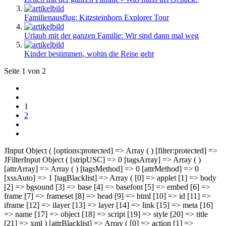
Familienausflug: Kitzsteinhorn Explorer Tour
Urlaub mit der ganzen Familie: Wir sind dann mal weg
Kinder bestimmen, wohin die Reise geht
Seite 1 von 2
1
2
JInput Object ( [options:protected] => Array ( ) [filter:protected] =>
JFilterInput Object ( [stripUSC] => 0 [tagsArray] => Array ( )
[attrArray] => Array ( ) [tagsMethod] => 0 [attrMethod] => 0
[xssAuto] => 1 [tagBlacklist] => Array ( [0] => applet [1] => body
[2] => bgsound [3] => base [4] => basefont [5] => embed [6] =>
frame [7] => frameset [8] => head [9] => html [10] => id [11] =>
iframe [12] => ilayer [13] => layer [14] => link [15] => meta [16]
=> name [17] => object [18] => script [19] => style [20] => title
[21] => xml ) [attrBlacklist] => Array ( [0] => action [1] =>