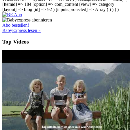
[Itemid] => 184 [option] => com_content [view] => category
[layout] => blog [id] => 92 ) [inputs:protected] => Array ( ) ) ) )
Abo bestellen!
BabyExpress lesen »
Top Videos