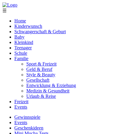
☰
Home
Kinderwunsch
Schwangerschaft & Geburt
Baby
Kleinkind
Teenager
Schule
Familie
Sport & Freizeit
Geld & Beruf
Style & Beauty
Gesellschaft
Entwicklung & Erziehung
Medizin & Gesundheit
Urlaub & Reise
Freizeit
Events
Gewinnspiele
Events
Geschenkideen
Mini Mucha Tests