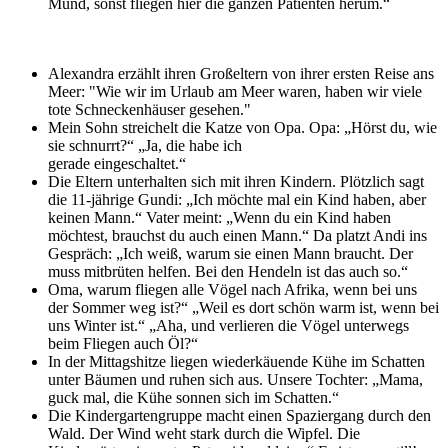
Mund, sonst fliegen hier die ganzen Patienten herum.“
Alexandra erzählt ihren Großeltern von ihrer ersten Reise ans
Meer: "Wie wir im Urlaub am Meer waren, haben wir viele
tote Schneckenhäuser gesehen."
Mein Sohn streichelt die Katze von Opa. Opa: „Hörst du, wie
sie schnurrt?“ „Ja, die habe ich
gerade eingeschaltet.“
Die Eltern unterhalten sich mit ihren Kindern. Plötzlich sagt
die 11-jährige Gundi: „Ich möchte mal ein Kind haben, aber
keinen Mann.“ Vater meint: „Wenn du ein Kind haben
möchtest, brauchst du auch einen Mann.“ Da platzt Andi ins
Gespräch: „Ich weiß, warum sie einen Mann braucht. Der
muss mitbrüten helfen. Bei den Hendeln ist das auch so.“
Oma, warum fliegen alle Vögel nach Afrika, wenn bei uns
der Sommer weg ist?“ „Weil es dort schön warm ist, wenn bei
uns Winter ist.“ „Aha, und verlieren die Vögel unterwegs
beim Fliegen auch Öl?“
In der Mittagshitze liegen wiederkäuende Kühe im Schatten
unter Bäumen und ruhen sich aus. Unsere Tochter: „Mama,
guck mal, die Kühe sonnen sich im Schatten.“
Die Kindergartengruppe macht einen Spaziergang durch den
Wald. Der Wind weht stark durch die Wipfel. Die