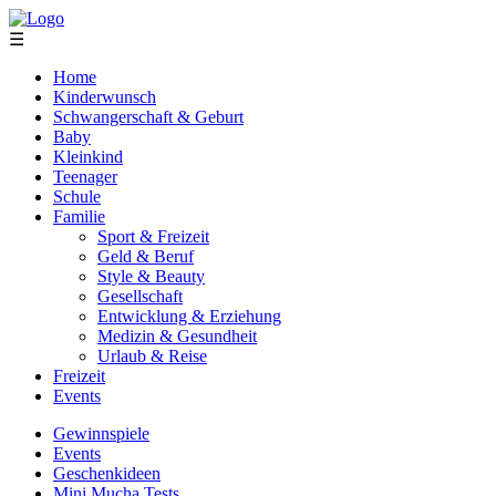
☰
Home
Kinderwunsch
Schwangerschaft & Geburt
Baby
Kleinkind
Teenager
Schule
Familie
Sport & Freizeit
Geld & Beruf
Style & Beauty
Gesellschaft
Entwicklung & Erziehung
Medizin & Gesundheit
Urlaub & Reise
Freizeit
Events
Gewinnspiele
Events
Geschenkideen
Mini Mucha Tests