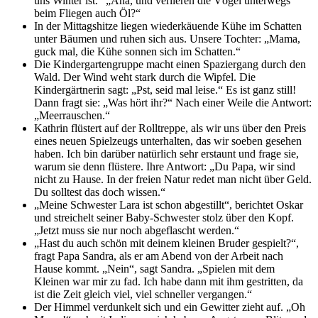
uns Winter ist.“ „Aha, und verlieren die Vögel unterwegs
beim Fliegen auch Öl?“
In der Mittagshitze liegen wiederkäuende Kühe im Schatten
unter Bäumen und ruhen sich aus. Unsere Tochter: „Mama,
guck mal, die Kühe sonnen sich im Schatten.“
Die Kindergartengruppe macht einen Spaziergang durch den
Wald. Der Wind weht stark durch die Wipfel. Die
Kindergärtnerin sagt: „Pst, seid mal leise.“ Es ist ganz still!
Dann fragt sie: „Was hört ihr?“ Nach einer Weile die Antwort:
„Meerrauschen.“
Kathrin flüstert auf der Rolltreppe, als wir uns über den Preis
eines neuen Spielzeugs unterhalten, das wir soeben gesehen
haben. Ich bin darüber natürlich sehr erstaunt und frage sie,
warum sie denn flüstere. Ihre Antwort: „Du Papa, wir sind
nicht zu Hause. In der freien Natur redet man nicht über Geld.
Du solltest das doch wissen.“
„Meine Schwester Lara ist schon abgestillt“, berichtet Oskar
und streichelt seiner Baby-Schwester stolz über den Kopf.
„Jetzt muss sie nur noch abgeflascht werden.“
„Hast du auch schön mit deinem kleinen Bruder gespielt?“,
fragt Papa Sandra, als er am Abend von der Arbeit nach
Hause kommt. „Nein“, sagt Sandra. „Spielen mit dem
Kleinen war mir zu fad. Ich habe dann mit ihm gestritten, da
ist die Zeit gleich viel, viel schneller vergangen.“
Der Himmel verdunkelt sich und ein Gewitter zieht auf. „Oh