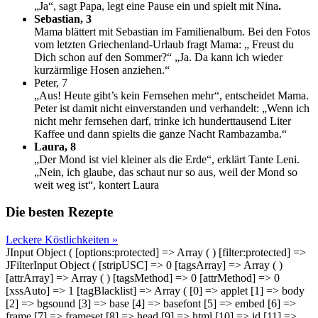
„Ja“, sagt Papa, legt eine Pause ein und spielt mit Nina
.
Sebastian, 3
Mama blättert mit Sebastian im Familienalbum. Bei den Fotos
vom letzten Griechenland-Urlaub fragt Mama: „ Freust du
Dich schon auf den Sommer?“ „Ja. Da kann ich wieder
kurzärmlige Hosen anziehen.“
Peter, 7
„Aus! Heute gibt’s kein Fernsehen mehr“, entscheidet Mama.
Peter ist damit nicht einverstanden und verhandelt: „Wenn ich
nicht mehr fernsehen darf, trinke ich hunderttausend Liter
Kaffee und dann spielts die ganze Nacht Rambazamba.“
Laura, 8
„Der Mond ist viel kleiner als die Erde“, erklärt Tante Leni.
„Nein, ich glaube, das schaut nur so aus, weil der Mond so
weit weg ist“, kontert Laura
Die besten Rezepte
Leckere Köstlichkeiten »
JInput Object ( [options:protected] => Array ( ) [filter:protected] =>
JFilterInput Object ( [stripUSC] => 0 [tagsArray] => Array ( )
[attrArray] => Array ( ) [tagsMethod] => 0 [attrMethod] => 0
[xssAuto] => 1 [tagBlacklist] => Array ( [0] => applet [1] => body
[2] => bgsound [3] => base [4] => basefont [5] => embed [6] =>
frame [7] => frameset [8] => head [9] => html [10] => id [11] =>