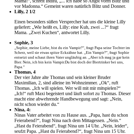
Mama!“, schreit Indira, „... ich habe so Angst vorm Blitz und
vor Madonna.“ Gemeint waren natürlich Blitz und Donner.
Lilly, 2 1/2
Einen besonders süßen Versprecher hat uns die kleine Lilly
geliefert: „Wie heißt es, Lilly: eine Kuh, zwei ...?“ fragt
Mama. „Zwei Kuchen“, antwortet Lilly.
Sophie, 3
„Sophie, meine Liebe, bist du ein Vampir?“, fragt Papa seine Tochter im
Scherz, weil sie etwas spitze Eckzähne hat. „Ein Vampir?“, fragt Sophie
entsetzt und schaut ihren Vater ungläubig an. „Aber ich mag ja gar kein
Bier. Nein, ich bin kein Vampir.Du bist doch der Biertrinker bei uns,
Papa.“
Thomas, 4
Der vier Jahre alte Thomas und sein kleiner Bruder
Maximilian, 2, sind alleine im Wohnzimmer. „Ok“, ruft
Thomas. „Ich will spielen. Wer will mit mir mitspielen?“
„Ich!“ ruft Maxi begeistert und läuft sofort zu Thomas. Dieser
macht eine abwehrende Handbewegung und sagt: „Nein,
nicht schon wieder du.“
Nina, 4:
Ninas Vater arbeitet von zu Hause aus. „Papa, hast du schon
Feierabend?“, fragt Nina nach dem Mittagessen. „Nein.“
„Hast du Feierabend“, fragt Nina um 14 Uhr. „Nein, leider“,
seufzt Papa. „Hast du Feierabend?“, fragt Nina um 15 Uhr.