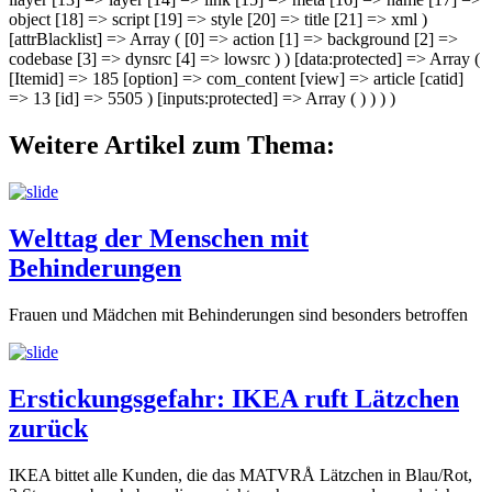
object [18] => script [19] => style [20] => title [21] => xml )
[attrBlacklist] => Array ( [0] => action [1] => background [2] =>
codebase [3] => dynsrc [4] => lowsrc ) ) [data:protected] => Array (
[Itemid] => 185 [option] => com_content [view] => article [catid]
=> 13 [id] => 5505 ) [inputs:protected] => Array ( ) ) ) )
Weitere Artikel zum Thema:
Welttag der Menschen mit
Behinderungen
Frauen und Mädchen mit Behinderungen sind besonders betroffen
Erstickungsgefahr: IKEA ruft Lätzchen
zurück
IKEA bittet alle Kunden, die das MATVRÅ Lätzchen in Blau/Rot,