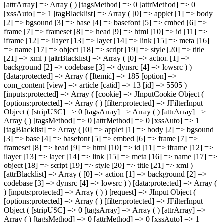
[attrArray] => Array ( ) [tagsMethod] => 0 [attrMethod] => 0
[xssAuto] => 1 [tagBlacklist] => Array ( [0] => applet [1] => body
[2] => bgsound [3] => base [4] => basefont [5] => embed [6] =>
frame [7] => frameset [8] => head [9] => html [10] => id [11] =>
iframe [12] => ilayer [13] => layer [14] => link [15] => meta [16]
=> name [17] => object [18] => script [19] => style [20] => title
[21] => xml ) [attrBlacklist] => Array ( [0] => action [1] =>
background [2] => codebase [3] => dynsrc [4] => lowsrc ) )
[data:protected] => Array ( [Itemid] => 185 [option] =>
com_content [view] => article [catid] => 13 [id] => 5505 )
[inputs:protected] => Array ( [cookie] => JInputCookie Object (
[options:protected] => Array ( ) [filter:protected] => JFilterInput
Object ( [stripUSC] => 0 [tagsArray] => Array ( ) [attrArray] =>
Array ( ) [tagsMethod] => 0 [attrMethod] => 0 [xssAuto] => 1
[tagBlacklist] => Array ( [0] => applet [1] => body [2] => bgsound
[3] => base [4] => basefont [5] => embed [6] => frame [7] =>
frameset [8] => head [9] => html [10] => id [11] => iframe [12] =>
ilayer [13] => layer [14] => link [15] => meta [16] => name [17] =>
object [18] => script [19] => style [20] => title [21] => xml )
[attrBlacklist] => Array ( [0] => action [1] => background [2] =>
codebase [3] => dynsrc [4] => lowsrc ) ) [data:protected] => Array (
) [inputs:protected] => Array ( ) ) [request] => JInput Object (
[options:protected] => Array ( ) [filter:protected] => JFilterInput
Object ( [stripUSC] => 0 [tagsArray] => Array ( ) [attrArray] =>
Array ( ) [tagsMethod] => 0 [attrMethod] => 0 [xssAuto] => 1