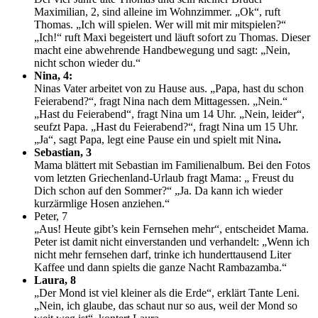
Maximilian, 2, sind alleine im Wohnzimmer. „Ok“, ruft
Thomas. „Ich will spielen. Wer will mit mir mitspielen?“
„Ich!“ ruft Maxi begeistert und läuft sofort zu Thomas. Dieser
macht eine abwehrende Handbewegung und sagt: „Nein,
nicht schon wieder du.“
Nina, 4:
Ninas Vater arbeitet von zu Hause aus. „Papa, hast du schon
Feierabend?“, fragt Nina nach dem Mittagessen. „Nein.“
„Hast du Feierabend“, fragt Nina um 14 Uhr. „Nein, leider“,
seufzt Papa. „Hast du Feierabend?“, fragt Nina um 15 Uhr.
„Ja“, sagt Papa, legt eine Pause ein und spielt mit Nina
.
Sebastian, 3
Mama blättert mit Sebastian im Familienalbum. Bei den Fotos
vom letzten Griechenland-Urlaub fragt Mama: „ Freust du
Dich schon auf den Sommer?“ „Ja. Da kann ich wieder
kurzärmlige Hosen anziehen.“
Peter, 7
„Aus! Heute gibt’s kein Fernsehen mehr“, entscheidet Mama.
Peter ist damit nicht einverstanden und verhandelt: „Wenn ich
nicht mehr fernsehen darf, trinke ich hunderttausend Liter
Kaffee und dann spielts die ganze Nacht Rambazamba.“
Laura, 8
„Der Mond ist viel kleiner als die Erde“, erklärt Tante Leni.
„Nein, ich glaube, das schaut nur so aus, weil der Mond so