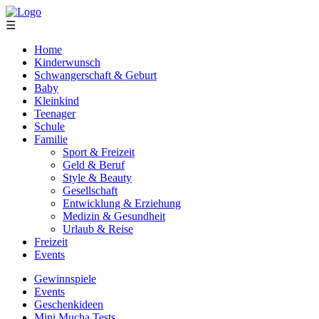
☰
Home
Kinderwunsch
Schwangerschaft & Geburt
Baby
Kleinkind
Teenager
Schule
Familie
Sport & Freizeit
Geld & Beruf
Style & Beauty
Gesellschaft
Entwicklung & Erziehung
Medizin & Gesundheit
Urlaub & Reise
Freizeit
Events
Gewinnspiele
Events
Geschenkideen
Mini Mucha Tests