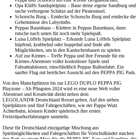
Opa Kläffs Sandspielplatz – Baue deine eigene Sandburg und
suche verborgene Schätze auf der Pirateninsel.
Schorschs Burg – Entdecke Schorschs Burg und entdecke die
Geheimnisse des Labyrinths.
Peppas Baumhaus – Klettere in Peppas Baumhaus, dann
rutsche nach unten für noch mehr Spielspaß.
Luisa Löffels Spielplatz – Erkunde Luisa Löffels Spielplatz
hüpfend, krabbelnd oder hoppelnd und finde alle
Möglichkeiten, um in den Kaninchenbauen zu spielen
Auf zur Kirmes – Treffe Peppa und ihre Freunde für ein
Kirmes-Abenteuer voller kostenloser Spiele und
Fahrattraktionen, einschließlich Peppas Ballonfahrt. Ein
sanfter Flug mit herrlicher Aussicht auf den PEPPA PIG Park.
Von den Matschpfützen bis zur LEGO DUPLO PEPPA PIG
Playzone – Ab Pfingsten 2024 wird es eine neue Welt voller
Abenteuer und Kreativität direkt neben dem
LEGOLAND
®
Deutschland Resort geben. Auf den sieben
Spielplätzen und fünf Fahrgeschäften, wie der Pappa Wutz
Achterbahn, können Kinder spielerisch ihre ersten
Freizeitparkerfahrungen sammeln.
Diese für Deutschland einzigartige Mischung aus
Spielmöglichkeiten und Fahrgeschäften für Vorschulkinder machen
den Park zu einem Muss für alle PEPPA PIG Fans und Familien, die