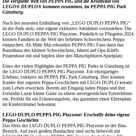
Die verspielte Welt von PEPPA PIG und die Kreativität von
LEGO® DUPLO® kommen zusammen, im PEPPA PIG Park
Günzburg.
Nach der neuesten Enthüllung von „LEGO DUPLO PEPPA PIG“
ist der Park stolz, eine eigene exklusive Attraktion vorzustellen: Die
LEGO DUPLO PEPPA PIG Playzone. Pünktlich zu Pfingsten 2024
können Familien in die Welt des beliebten Schweinchens Peppa
eintauchen. Ab Mitte Mai erkunden PEPPA PIG Fans dann das
Baumhaus des kleinen Schweinchens, fahren auf Opa Kläffs
Piratenboot mit und hüpfen über den Matschpfützen-Spielplatz.
Eines der vielen Highlights des PEPPA PIG Parks in Günzburg ist
die LEGO DUPLO PEPPA PIG Playzone. Ein einzigartiges
Erlebnis, exklusiv im PEPPA PIG Park Günzburg. Hier können
Kinder ihre eigenen Peppa-Geschichten mit LEGO DUPLO kreativ
zum Leben erwecken. Bereits am Eingang laden Peppa und ihre
Freundin Luzie kleine Gäste zu einem unvergesslichen Fotoerlebnis
ein. Perfekt für ein Erinnerungsfoto, das garantiert einen Ehrenplatz
im Kinderzimmer bekommt.
LEGO DUPLO PEPPA PIG Playzone: Erschaffe deine eigene
Peppa Geschichte
Das Herz der LEGO DUPLO PEPPA PIG Playzone ist der Bau-
Bereich. Auf zwei großen Bautischen sind sechs liebevoll mit