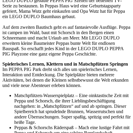
LEGO DUPLO gebaute PEPPA PIG Szenen der beliebten TV-
Serie zu bestaunen. In Peppas Haus wird eine Geburtstagsparty
gefeiert, Mama Wutz geht einkaufen und Opa Wutz hat für Peppa
ein LEGO DUPLO Baumhaus gebaut.
Auf dem zweiten Bautisch geht es auf fantasievolle Ausflüge. Peppa
ist campen im Wald, baut mit Schorsch in den Bergen einen
Schneemann und macht Urlaub am Meer. Mit LEGO DUPLO
erweitern kleine Baumeister Peppas bunte Welt für endlosen
Bauspaß. So erschafft jedes Kind in der LEGO DUPLO PEPPA
PIG Playzone eine ganz eigene Peppa Geschichte.
Spielerisches Lernen, Klettern und in Matschpfützen Springen
Im PEPPA PIG Park dreht sich alles um spielerisches Lernen,
Interaktion und Entdeckung. Die Spielplätze bieten mehrere
Aktivitäten, bei denen die Kleinen selbstbewusst die Welt erkunden
und viele neue Abenteuer erleben können.
Matschpfützen-Wasserspielplatz – Eine oinktastische Zeit mit
Peppa und Schorsch, die ihrer Lieblingsbeschäftigung
nachgehen: in „Matschpfützen“ auf und ab springen. Dieser
Spielbereich hat sprudelnde Brunnen, Wasserrutschen und
andere Überraschungen. Super spaßig, spritzig und perfekt für
heiße Tage.
Peppas & Schorschs Räderspaß – Mach eine lustige Fahrt mit
Peppa und Schorsch um eine schöne Berglandschaft.