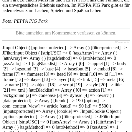
ein unvergessliches Erlebnis suchen. Im PEPPA PIG Park gibt es für
jeden etwas zum Lachen, Spielen und Spaß zu haben.
Foto:
PEPPA PIG Park
Bitte anmelden um Kommentare verfassen zu können.
JComments
JInput Object ( [options:protected] => Array ( ) [filter:protected] =>
JFilterInput Object ( [stripUSC] => 0 [tagsArray] => Array ( )
[attrArray] => Array ( ) [tagsMethod] => 0 [attrMethod] => 0
[xssAuto] => 1 [tagBlacklist] => Array ( [0] => applet [1] => body
[2] => bgsound [3] => base [4] => basefont [5] => embed [6] =>
frame [7] => frameset [8] => head [9] => html [10] => id [11] =>
iframe [12] => ilayer [13] => layer [14] => link [15] => meta [16]
=> name [17] => object [18] => script [19] => style [20] => title
[21] => xml ) [attrBlacklist] => Array ( [0] => action [1] =>
background [2] => codebase [3] => dynsrc [4] => lowsrc ) )
[data:protected] => Array ( [Itemid] => 190 [option] =>
com_content [view] => article [catid] => 90 [id] => 5500 )
[inputs:protected] => Array ( [cookie] => JInputCookie Object (
[options:protected] => Array ( ) [filter:protected] => JFilterInput
Object ( [stripUSC] => 0 [tagsArray] => Array ( ) [attrArray] =>
Array ( ) [tagsMethod] => 0 [attrMethod] => 0 [xssAuto] => 1