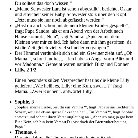
Du solltest das doch wissen.“
„Meine Schwester Lara ist schon abgestillt“, berichtet Oskar
und streichelt seiner Baby-Schwester stolz über den Kopf.
„Jetzt muss sie nur noch abgeflascht werden.“
„Hast du auch schön mit deinem kleinen Bruder gespielt?“,
fragt Papa Sandra, als er am Abend von der Arbeit nach
Hause kommt. „Nein“, sagt Sandra. „Spielen mit dem
Kleinen war mir zu fad. Ich habe dann mit ihm gestritten, da
ist die Zeit gleich viel, viel schneller vergangen.“
Der Himmel verdunkelt sich und ein Gewitter zieht auf. „Oh
Mama!“, schreit Indira, „... ich habe so Angst vorm Blitz und
vor Madonna.“ Gemeint waren natürlich Blitz und Donner.
Lilly, 2 1/2
Einen besonders süßen Versprecher hat uns die kleine Lilly
geliefert: „Wie heißt es, Lilly: eine Kuh, zwei ...?“ fragt
Mama. „Zwei Kuchen“, antwortet Lilly.
Sophie, 3
„Sophie, meine Liebe, bist du ein Vampir?“, fragt Papa seine Tochter im
Scherz, weil sie etwas spitze Eckzähne hat. „Ein Vampir?“, fragt Sophie
entsetzt und schaut ihren Vater ungläubig an. „Aber ich mag ja gar kein
Bier. Nein, ich bin kein Vampir.Du bist doch der Biertrinker bei uns,
Papa.“
Thomas, 4
Der vier Jahre alte Thomas und sein kleiner Bruder