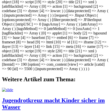
object [18] => script [19] => style [20] => title [21] => xml )
[attrBlacklist] => Array ( [0] => action [1] => background [2] =>
codebase [3] => dynsrc [4] => lowsrc ) ) [data:protected] => Array (
) [inputs:protected] => Array ( ) ) [request] => JInput Object (
[options:protected] => Array ( ) [filter:protected] => JFilterInput
Object ( [stripUSC] => 0 [tagsArray] => Array ( ) [attrArray] =>
Array ( ) [tagsMethod] => 0 [attrMethod] => 0 [xssAuto] => 1
[tagBlacklist] => Array ( [0] => applet [1] => body [2] => bgsound
[3] => base [4] => basefont [5] => embed [6] => frame [7] =>
frameset [8] => head [9] => html [10] => id [11] => iframe [12] =>
ilayer [13] => layer [14] => link [15] => meta [16] => name [17] =>
object [18] => script [19] => style [20] => title [21] => xml )
[attrBlacklist] => Array ( [0] => action [1] => background [2] =>
codebase [3] => dynsrc [4] => lowsrc ) ) [data:protected] => Array (
[Itemid] => 190 [option] => com_content [view] => article [catid]
=> 90 [id] => 5500 ) [inputs:protected] => Array ( ) ) ) )
Weitere Artikel zum Thema:
Jugendrotkreuz macht Kinder sicher im
Wasser