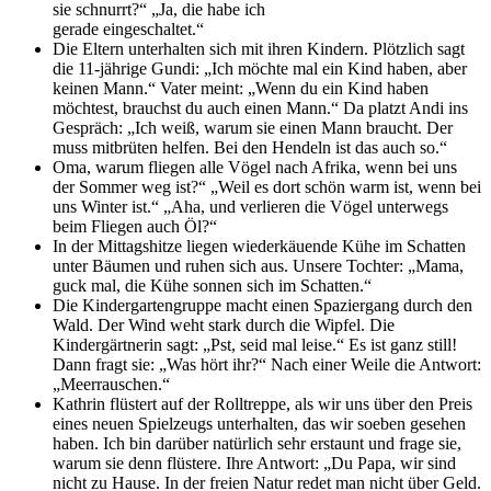
sie schnurrt?“ „Ja, die habe ich
gerade eingeschaltet.“
Die Eltern unterhalten sich mit ihren Kindern. Plötzlich sagt
die 11-jährige Gundi: „Ich möchte mal ein Kind haben, aber
keinen Mann.“ Vater meint: „Wenn du ein Kind haben
möchtest, brauchst du auch einen Mann.“ Da platzt Andi ins
Gespräch: „Ich weiß, warum sie einen Mann braucht. Der
muss mitbrüten helfen. Bei den Hendeln ist das auch so.“
Oma, warum fliegen alle Vögel nach Afrika, wenn bei uns
der Sommer weg ist?“ „Weil es dort schön warm ist, wenn bei
uns Winter ist.“ „Aha, und verlieren die Vögel unterwegs
beim Fliegen auch Öl?“
In der Mittagshitze liegen wiederkäuende Kühe im Schatten
unter Bäumen und ruhen sich aus. Unsere Tochter: „Mama,
guck mal, die Kühe sonnen sich im Schatten.“
Die Kindergartengruppe macht einen Spaziergang durch den
Wald. Der Wind weht stark durch die Wipfel. Die
Kindergärtnerin sagt: „Pst, seid mal leise.“ Es ist ganz still!
Dann fragt sie: „Was hört ihr?“ Nach einer Weile die Antwort:
„Meerrauschen.“
Kathrin flüstert auf der Rolltreppe, als wir uns über den Preis
eines neuen Spielzeugs unterhalten, das wir soeben gesehen
haben. Ich bin darüber natürlich sehr erstaunt und frage sie,
warum sie denn flüstere. Ihre Antwort: „Du Papa, wir sind
nicht zu Hause. In der freien Natur redet man nicht über Geld.