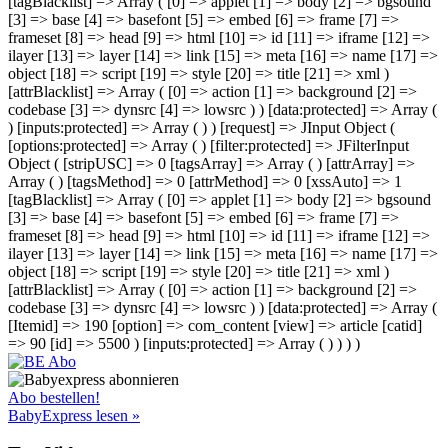
[tagBlacklist] => Array ( [0] => applet [1] => body [2] => bgsound
[3] => base [4] => basefont [5] => embed [6] => frame [7] =>
frameset [8] => head [9] => html [10] => id [11] => iframe [12] =>
ilayer [13] => layer [14] => link [15] => meta [16] => name [17] =>
object [18] => script [19] => style [20] => title [21] => xml )
[attrBlacklist] => Array ( [0] => action [1] => background [2] =>
codebase [3] => dynsrc [4] => lowsrc ) ) [data:protected] => Array (
) [inputs:protected] => Array ( ) ) [request] => JInput Object (
[options:protected] => Array ( ) [filter:protected] => JFilterInput
Object ( [stripUSC] => 0 [tagsArray] => Array ( ) [attrArray] =>
Array ( ) [tagsMethod] => 0 [attrMethod] => 0 [xssAuto] => 1
[tagBlacklist] => Array ( [0] => applet [1] => body [2] => bgsound
[3] => base [4] => basefont [5] => embed [6] => frame [7] =>
frameset [8] => head [9] => html [10] => id [11] => iframe [12] =>
ilayer [13] => layer [14] => link [15] => meta [16] => name [17] =>
object [18] => script [19] => style [20] => title [21] => xml )
[attrBlacklist] => Array ( [0] => action [1] => background [2] =>
codebase [3] => dynsrc [4] => lowsrc ) ) [data:protected] => Array (
[Itemid] => 190 [option] => com_content [view] => article [catid]
=> 90 [id] => 5500 ) [inputs:protected] => Array ( ) ) ) )
Abo bestellen!
BabyExpress lesen »