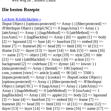
weit weg ist“, kontert Laura
Die besten Rezepte
Leckere Köstlichkeiten »
JInput Object ( [options:protected] => Array ( ) [filter:protected] =>
JFilterInput Object ( [stripUSC] => 0 [tagsArray] => Array ( )
[attrArray] => Array ( ) [tagsMethod] => 0 [attrMethod] => 0
[xssAuto] => 1 [tagBlacklist] => Array ( [0] => applet [1] => body
[2] => bgsound [3] => base [4] => basefont [5] => embed [6] =>
frame [7] => frameset [8] => head [9] => html [10] => id [11] =>
iframe [12] => ilayer [13] => layer [14] => link [15] => meta [16]
=> name [17] => object [18] => script [19] => style [20] => title
[21] => xml ) [attrBlacklist] => Array ( [0] => action [1] =>
background [2] => codebase [3] => dynsrc [4] => lowsrc ) )
[data:protected] => Array ( [Itemid] => 190 [option] =>
com_content [view] => article [catid] => 90 [id] => 5500 )
[inputs:protected] => Array ( [cookie] => JInputCookie Object (
[options:protected] => Array ( ) [filter:protected] => JFilterInput
Object ( [stripUSC] => 0 [tagsArray] => Array ( ) [attrArray] =>
Array ( ) [tagsMethod] => 0 [attrMethod] => 0 [xssAuto] => 1
[tagBlacklist] => Array ( [0] => applet [1] => body [2] => bgsound
[3] => base [4] => basefont [5] => embed [6] => frame [7] =>
frameset [8] => head [9] => html [10] => id [11] => iframe [12] =>
ilayer [13] => layer [14] => link [15] => meta [16] => name [17] =>