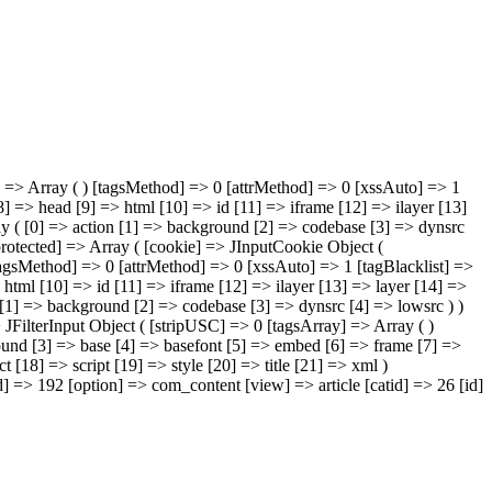
ray] => Array ( ) [tagsMethod] => 0 [attrMethod] => 0 [xssAuto] => 1
] => head [9] => html [10] => id [11] => iframe [12] => ilayer [13]
rray ( [0] => action [1] => background [2] => codebase [3] => dynsrc
:protected] => Array ( [cookie] => JInputCookie Object (
 [tagsMethod] => 0 [attrMethod] => 0 [xssAuto] => 1 [tagBlacklist] =>
html [10] => id [11] => iframe [12] => ilayer [13] => layer [14] =>
on [1] => background [2] => codebase [3] => dynsrc [4] => lowsrc ) )
=> JFilterInput Object ( [stripUSC] => 0 [tagsArray] => Array ( )
sound [3] => base [4] => basefont [5] => embed [6] => frame [7] =>
 [18] => script [19] => style [20] => title [21] => xml )
d] => 192 [option] => com_content [view] => article [catid] => 26 [id]