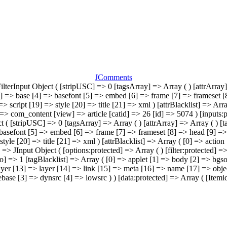
JComments
 JFilterInput Object ( [stripUSC] => 0 [tagsArray] => Array ( ) [attrAr
] => base [4] => basefont [5] => embed [6] => frame [7] => frameset [8
> script [19] => style [20] => title [21] => xml ) [attrBlacklist] => A
] => com_content [view] => article [catid] => 26 [id] => 5074 ) [inputs
ject ( [stripUSC] => 0 [tagsArray] => Array ( ) [attrArray] => Array ( )
basefont [5] => embed [6] => frame [7] => frameset [8] => head [9] => 
tyle [20] => title [21] => xml ) [attrBlacklist] => Array ( [0] => acti
] => JInput Object ( [options:protected] => Array ( ) [filter:protected] 
o] => 1 [tagBlacklist] => Array ( [0] => applet [1] => body [2] => bg
yer [13] => layer [14] => link [15] => meta [16] => name [17] => object
ebase [3] => dynsrc [4] => lowsrc ) ) [data:protected] => Array ( [Itemi