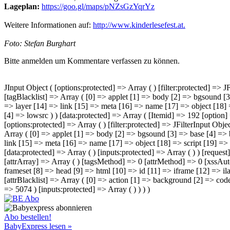
Lageplan:
https://goo.gl/maps/pNZsGzYqrYz
Weitere Informationen auf:
http://www.kinderlesefest.at
.
Foto: Stefan Burghart
Bitte anmelden um Kommentare verfassen zu können.
JInput Object ( [options:protected] => Array ( ) [filter:protected] =>
[tagBlacklist] => Array ( [0] => applet [1] => body [2] => bgsound [3
=> layer [14] => link [15] => meta [16] => name [17] => object [18] =
[4] => lowsrc ) ) [data:protected] => Array ( [Itemid] => 192 [option
[options:protected] => Array ( ) [filter:protected] => JFilterInput Ob
Array ( [0] => applet [1] => body [2] => bgsound [3] => base [4] => 
link [15] => meta [16] => name [17] => object [18] => script [19] => s
[data:protected] => Array ( ) [inputs:protected] => Array ( ) ) [request
[attrArray] => Array ( ) [tagsMethod] => 0 [attrMethod] => 0 [xssAut
frameset [8] => head [9] => html [10] => id [11] => iframe [12] => ila
[attrBlacklist] => Array ( [0] => action [1] => background [2] => cod
=> 5074 ) [inputs:protected] => Array ( ) ) ) )
Abo bestellen!
BabyExpress lesen »