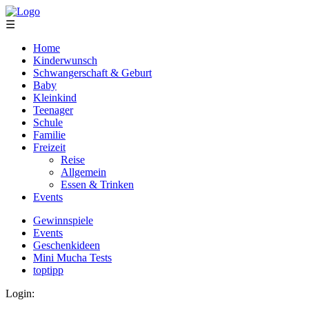
☰
Home
Kinderwunsch
Schwangerschaft & Geburt
Baby
Kleinkind
Teenager
Schule
Familie
Freizeit
Reise
Allgemein
Essen & Trinken
Events
Gewinnspiele
Events
Geschenkideen
Mini Mucha Tests
toptipp
Login: