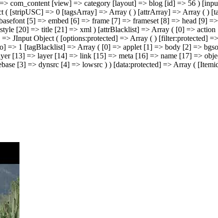
] => com_content [view] => category [layout] => blog [id] => 56 ) [inp
ject ( [stripUSC] => 0 [tagsArray] => Array ( ) [attrArray] => Array ( )
basefont [5] => embed [6] => frame [7] => frameset [8] => head [9] => 
tyle [20] => title [21] => xml ) [attrBlacklist] => Array ( [0] => acti
] => JInput Object ( [options:protected] => Array ( ) [filter:protected] 
o] => 1 [tagBlacklist] => Array ( [0] => applet [1] => body [2] => bg
yer [13] => layer [14] => link [15] => meta [16] => name [17] => object
ebase [3] => dynsrc [4] => lowsrc ) ) [data:protected] => Array ( [Ite