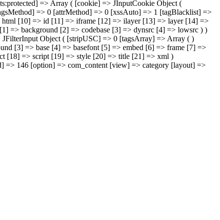
uts:protected] => Array ( [cookie] => JInputCookie Object (
 [tagsMethod] => 0 [attrMethod] => 0 [xssAuto] => 1 [tagBlacklist] =>
html [10] => id [11] => iframe [12] => ilayer [13] => layer [14] =>
on [1] => background [2] => codebase [3] => dynsrc [4] => lowsrc ) )
=> JFilterInput Object ( [stripUSC] => 0 [tagsArray] => Array ( )
sound [3] => base [4] => basefont [5] => embed [6] => frame [7] =>
 [18] => script [19] => style [20] => title [21] => xml )
mid] => 146 [option] => com_content [view] => category [layout] =>