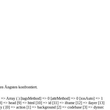
en Ängsten konfrontiert.
ray] => Array ( ) [tagsMethod] => 0 [attrMethod] => 0 [xssAuto] => 1
] => head [9] => html [10] => id [11] => iframe [12] => ilayer [13]
rray ( [0] => action [1] => background [2] => codebase [3] => dynsrc