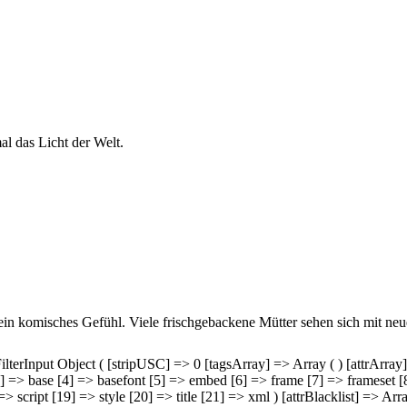
l das Licht der Welt.
in komisches Gefühl. Viele frischgebackene Mütter sehen sich mit neu
 JFilterInput Object ( [stripUSC] => 0 [tagsArray] => Array ( ) [attrAr
] => base [4] => basefont [5] => embed [6] => frame [7] => frameset [8
> script [19] => style [20] => title [21] => xml ) [attrBlacklist] => A