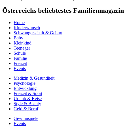
Österreichs beliebtestes Familienmagazin
Home
Kinderwunsch
Schwangerschaft & Geburt
Baby
Kleinkind
Teenager
Schule
Familie
Freizeit
Events
Medizin & Gesundheit
Psychologie
Entwicklung
Freizeit & Sport
Urlaub & Reise
Style & Beauty
Geld & Beruf
Gewinnspiele
Events