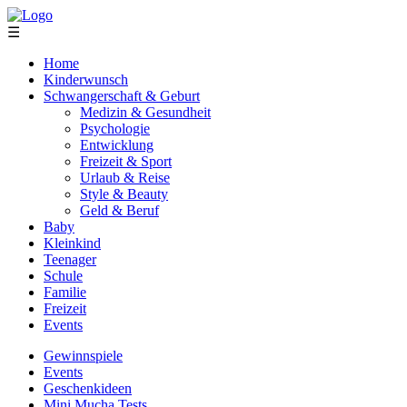
☰
Home
Kinderwunsch
Schwangerschaft & Geburt
Medizin & Gesundheit
Psychologie
Entwicklung
Freizeit & Sport
Urlaub & Reise
Style & Beauty
Geld & Beruf
Baby
Kleinkind
Teenager
Schule
Familie
Freizeit
Events
Gewinnspiele
Events
Geschenkideen
Mini Mucha Tests