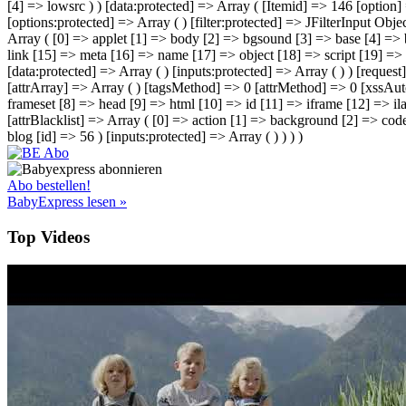
[4] => lowsrc ) ) [data:protected] => Array ( [Itemid] => 146 [option
[options:protected] => Array ( ) [filter:protected] => JFilterInput Ob
Array ( [0] => applet [1] => body [2] => bgsound [3] => base [4] => 
link [15] => meta [16] => name [17] => object [18] => script [19] => s
[data:protected] => Array ( ) [inputs:protected] => Array ( ) ) [request
[attrArray] => Array ( ) [tagsMethod] => 0 [attrMethod] => 0 [xssAut
frameset [8] => head [9] => html [10] => id [11] => iframe [12] => ila
[attrBlacklist] => Array ( [0] => action [1] => background [2] => cod
blog [id] => 56 ) [inputs:protected] => Array ( ) ) ) )
Abo bestellen!
BabyExpress lesen »
Top Videos