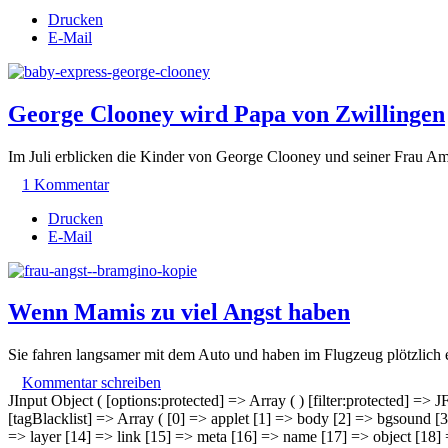
Drucken
E-Mail
George Clooney wird Papa von Zwillingen
Im Juli erblicken die Kinder von George Clooney und seiner Frau Ama
1 Kommentar
Drucken
E-Mail
Wenn Mamis zu viel Angst haben
Sie fahren langsamer mit dem Auto und haben im Flugzeug plötzlich e
Kommentar schreiben
JInput Object ( [options:protected] => Array ( ) [filter:protected] =>
[tagBlacklist] => Array ( [0] => applet [1] => body [2] => bgsound [3
=> layer [14] => link [15] => meta [16] => name [17] => object [18] =