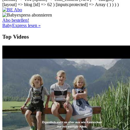
[layout] => blog [id] => 62 ) [inputs:protected] => Array ( ) ) ) )
Abo bestellen!
BabyExpress lesen »
Top Videos