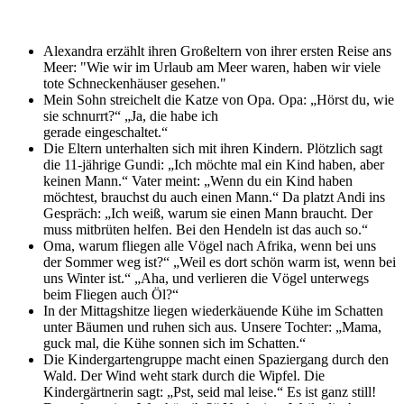
Alexandra erzählt ihren Großeltern von ihrer ersten Reise ans
Meer: "Wie wir im Urlaub am Meer waren, haben wir viele
tote Schneckenhäuser gesehen."
Mein Sohn streichelt die Katze von Opa. Opa: „Hörst du, wie
sie schnurrt?“ „Ja, die habe ich
gerade eingeschaltet.“
Die Eltern unterhalten sich mit ihren Kindern. Plötzlich sagt
die 11-jährige Gundi: „Ich möchte mal ein Kind haben, aber
keinen Mann.“ Vater meint: „Wenn du ein Kind haben
möchtest, brauchst du auch einen Mann.“ Da platzt Andi ins
Gespräch: „Ich weiß, warum sie einen Mann braucht. Der
muss mitbrüten helfen. Bei den Hendeln ist das auch so.“
Oma, warum fliegen alle Vögel nach Afrika, wenn bei uns
der Sommer weg ist?“ „Weil es dort schön warm ist, wenn bei
uns Winter ist.“ „Aha, und verlieren die Vögel unterwegs
beim Fliegen auch Öl?“
In der Mittagshitze liegen wiederkäuende Kühe im Schatten
unter Bäumen und ruhen sich aus. Unsere Tochter: „Mama,
guck mal, die Kühe sonnen sich im Schatten.“
Die Kindergartengruppe macht einen Spaziergang durch den
Wald. Der Wind weht stark durch die Wipfel. Die
Kindergärtnerin sagt: „Pst, seid mal leise.“ Es ist ganz still!