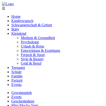
☰
Home
Kinderwunsch
Schwangerschaft & Geburt
Baby
Kleinkind
Medizin & Gesundheit
Psychologie
Urlaub & Reise
Entwicklung & Erziehung
Freizeit & Sport
Style & Beauty
Geld & Beruf
Teenager
Schule
Familie
Freizeit
Events
Gewinnspiele
Events
Geschenkideen
Mini Mucha Tests