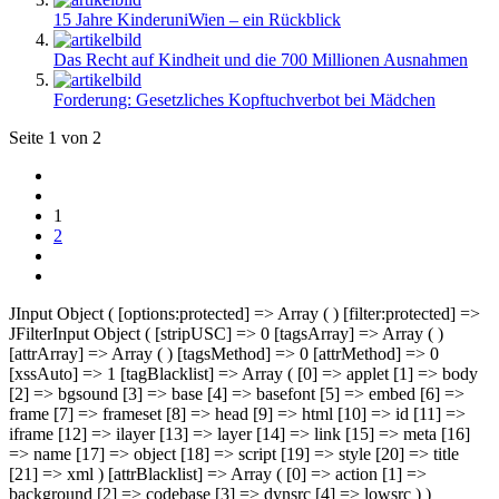
15 Jahre KinderuniWien – ein Rückblick
Das Recht auf Kindheit und die 700 Millionen Ausnahmen
Forderung: Gesetzliches Kopftuchverbot bei Mädchen
Seite 1 von 2
1
2
JInput Object ( [options:protected] => Array ( ) [filter:protected] =>
JFilterInput Object ( [stripUSC] => 0 [tagsArray] => Array ( )
[attrArray] => Array ( ) [tagsMethod] => 0 [attrMethod] => 0
[xssAuto] => 1 [tagBlacklist] => Array ( [0] => applet [1] => body
[2] => bgsound [3] => base [4] => basefont [5] => embed [6] =>
frame [7] => frameset [8] => head [9] => html [10] => id [11] =>
iframe [12] => ilayer [13] => layer [14] => link [15] => meta [16]
=> name [17] => object [18] => script [19] => style [20] => title
[21] => xml ) [attrBlacklist] => Array ( [0] => action [1] =>
background [2] => codebase [3] => dynsrc [4] => lowsrc ) )