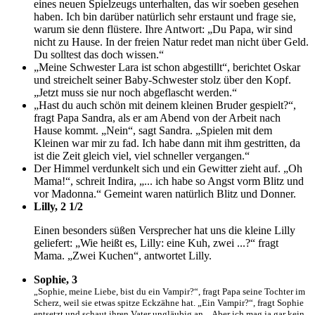
eines neuen Spielzeugs unterhalten, das wir soeben gesehen
haben. Ich bin darüber natürlich sehr erstaunt und frage sie,
warum sie denn flüstere. Ihre Antwort: „Du Papa, wir sind
nicht zu Hause. In der freien Natur redet man nicht über Geld.
Du solltest das doch wissen.“
„Meine Schwester Lara ist schon abgestillt“, berichtet Oskar
und streichelt seiner Baby-Schwester stolz über den Kopf.
„Jetzt muss sie nur noch abgeflascht werden.“
„Hast du auch schön mit deinem kleinen Bruder gespielt?“,
fragt Papa Sandra, als er am Abend von der Arbeit nach
Hause kommt. „Nein“, sagt Sandra. „Spielen mit dem
Kleinen war mir zu fad. Ich habe dann mit ihm gestritten, da
ist die Zeit gleich viel, viel schneller vergangen.“
Der Himmel verdunkelt sich und ein Gewitter zieht auf. „Oh
Mama!“, schreit Indira, „... ich habe so Angst vorm Blitz und
vor Madonna.“ Gemeint waren natürlich Blitz und Donner.
Lilly, 2 1/2
Einen besonders süßen Versprecher hat uns die kleine Lilly
geliefert: „Wie heißt es, Lilly: eine Kuh, zwei ...?“ fragt
Mama. „Zwei Kuchen“, antwortet Lilly.
Sophie, 3
„Sophie, meine Liebe, bist du ein Vampir?“, fragt Papa seine Tochter im
Scherz, weil sie etwas spitze Eckzähne hat. „Ein Vampir?“, fragt Sophie
entsetzt und schaut ihren Vater ungläubig an. „Aber ich mag ja gar kein