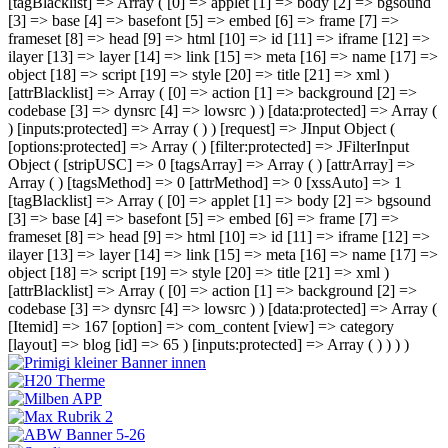
[tagBlacklist] => Array ( [0] => applet [1] => body [2] => bgsound
[3] => base [4] => basefont [5] => embed [6] => frame [7] =>
frameset [8] => head [9] => html [10] => id [11] => iframe [12] =>
ilayer [13] => layer [14] => link [15] => meta [16] => name [17] =>
object [18] => script [19] => style [20] => title [21] => xml )
[attrBlacklist] => Array ( [0] => action [1] => background [2] =>
codebase [3] => dynsrc [4] => lowsrc ) ) [data:protected] => Array (
) [inputs:protected] => Array ( ) ) [request] => JInput Object (
[options:protected] => Array ( ) [filter:protected] => JFilterInput
Object ( [stripUSC] => 0 [tagsArray] => Array ( ) [attrArray] =>
Array ( ) [tagsMethod] => 0 [attrMethod] => 0 [xssAuto] => 1
[tagBlacklist] => Array ( [0] => applet [1] => body [2] => bgsound
[3] => base [4] => basefont [5] => embed [6] => frame [7] =>
frameset [8] => head [9] => html [10] => id [11] => iframe [12] =>
ilayer [13] => layer [14] => link [15] => meta [16] => name [17] =>
object [18] => script [19] => style [20] => title [21] => xml )
[attrBlacklist] => Array ( [0] => action [1] => background [2] =>
codebase [3] => dynsrc [4] => lowsrc ) ) [data:protected] => Array (
[Itemid] => 167 [option] => com_content [view] => category
[layout] => blog [id] => 65 ) [inputs:protected] => Array ( ) ) ) )