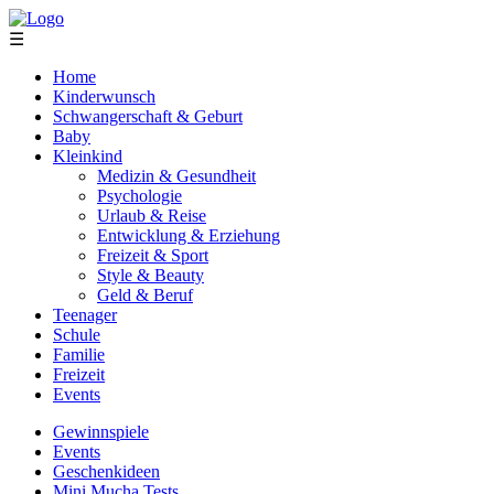
☰
Home
Kinderwunsch
Schwangerschaft & Geburt
Baby
Kleinkind
Medizin & Gesundheit
Psychologie
Urlaub & Reise
Entwicklung & Erziehung
Freizeit & Sport
Style & Beauty
Geld & Beruf
Teenager
Schule
Familie
Freizeit
Events
Gewinnspiele
Events
Geschenkideen
Mini Mucha Tests