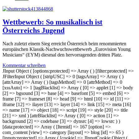
Wettbewerb: So musikalisch ist
Österreichs Jugend
Nach zuletzt einem Sieg erreicht Österreich beim renommierten
europäischen Klassik-Nachwuchswettbewerb „Eurovision Young
Musicians“ (EYM) diesmal den hervorragenden dritten Platz.
Kommentar schreiben
JInput Object ( [options:protected] => Array ( ) [filter:protected] =>
JFilterInput Object ( [stripUSC] => 0 [tagsArray] => Array ( )
[attrArray] => Array ( ) [tagsMethod] => 0 [attrMethod] => 0
[xssAuto] => 1 [tagBlacklist] => Array ( [0] => applet [1] => body
[2] => bgsound [3] => base [4] => basefont [5] => embed [6] =>
frame [7] => frameset [8] => head [9] => html [10] => id [11] =>
iframe [12] => ilayer [13] => layer [14] => link [15] => meta [16]
=> name [17] => object [18] => script [19] => style [20] => title
[21] => xml ) [attrBlacklist] => Array ( [0] => action [1] =>
background [2] => codebase [3] => dynsrc [4] => lowsrc ) )
[data:protected] => Array ( [Itemid] => 167 [option] =>
com_content [view] => category [layout] => blog [id] => 65 )
[inputs:protected] => Array ( [cookie] => JInputCookie Object (