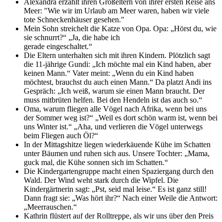
Alexandra erzählt ihren Großeltern von ihrer ersten Reise ans
Meer: "Wie wir im Urlaub am Meer waren, haben wir viele
tote Schneckenhäuser gesehen."
Mein Sohn streichelt die Katze von Opa. Opa: „Hörst du, wie
sie schnurrt?“ „Ja, die habe ich
gerade eingeschaltet.“
Die Eltern unterhalten sich mit ihren Kindern. Plötzlich sagt
die 11-jährige Gundi: „Ich möchte mal ein Kind haben, aber
keinen Mann.“ Vater meint: „Wenn du ein Kind haben
möchtest, brauchst du auch einen Mann.“ Da platzt Andi ins
Gespräch: „Ich weiß, warum sie einen Mann braucht. Der
muss mitbrüten helfen. Bei den Hendeln ist das auch so.“
Oma, warum fliegen alle Vögel nach Afrika, wenn bei uns
der Sommer weg ist?“ „Weil es dort schön warm ist, wenn bei
uns Winter ist.“ „Aha, und verlieren die Vögel unterwegs
beim Fliegen auch Öl?“
In der Mittagshitze liegen wiederkäuende Kühe im Schatten
unter Bäumen und ruhen sich aus. Unsere Tochter: „Mama,
guck mal, die Kühe sonnen sich im Schatten.“
Die Kindergartengruppe macht einen Spaziergang durch den
Wald. Der Wind weht stark durch die Wipfel. Die
Kindergärtnerin sagt: „Pst, seid mal leise.“ Es ist ganz still!
Dann fragt sie: „Was hört ihr?“ Nach einer Weile die Antwort:
„Meerrauschen.“
Kathrin flüstert auf der Rolltreppe, als wir uns über den Preis