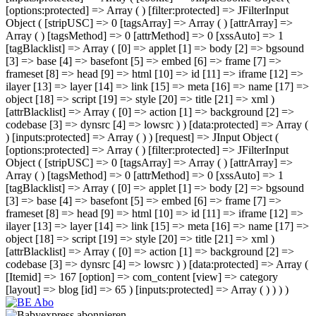
[options:protected] => Array ( ) [filter:protected] => JFilterInput
Object ( [stripUSC] => 0 [tagsArray] => Array ( ) [attrArray] =>
Array ( ) [tagsMethod] => 0 [attrMethod] => 0 [xssAuto] => 1
[tagBlacklist] => Array ( [0] => applet [1] => body [2] => bgsound
[3] => base [4] => basefont [5] => embed [6] => frame [7] =>
frameset [8] => head [9] => html [10] => id [11] => iframe [12] =>
ilayer [13] => layer [14] => link [15] => meta [16] => name [17] =>
object [18] => script [19] => style [20] => title [21] => xml )
[attrBlacklist] => Array ( [0] => action [1] => background [2] =>
codebase [3] => dynsrc [4] => lowsrc ) ) [data:protected] => Array (
) [inputs:protected] => Array ( ) ) [request] => JInput Object (
[options:protected] => Array ( ) [filter:protected] => JFilterInput
Object ( [stripUSC] => 0 [tagsArray] => Array ( ) [attrArray] =>
Array ( ) [tagsMethod] => 0 [attrMethod] => 0 [xssAuto] => 1
[tagBlacklist] => Array ( [0] => applet [1] => body [2] => bgsound
[3] => base [4] => basefont [5] => embed [6] => frame [7] =>
frameset [8] => head [9] => html [10] => id [11] => iframe [12] =>
ilayer [13] => layer [14] => link [15] => meta [16] => name [17] =>
object [18] => script [19] => style [20] => title [21] => xml )
[attrBlacklist] => Array ( [0] => action [1] => background [2] =>
codebase [3] => dynsrc [4] => lowsrc ) ) [data:protected] => Array (
[Itemid] => 167 [option] => com_content [view] => category
[layout] => blog [id] => 65 ) [inputs:protected] => Array ( ) ) ) )