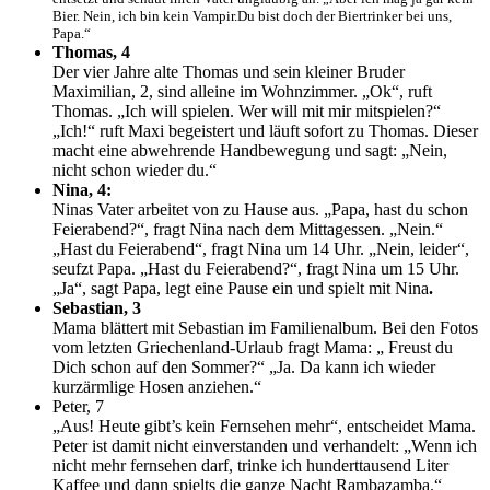
Bier. Nein, ich bin kein Vampir.Du bist doch der Biertrinker bei uns,
Papa.“
Thomas, 4
Der vier Jahre alte Thomas und sein kleiner Bruder
Maximilian, 2, sind alleine im Wohnzimmer. „Ok“, ruft
Thomas. „Ich will spielen. Wer will mit mir mitspielen?“
„Ich!“ ruft Maxi begeistert und läuft sofort zu Thomas. Dieser
macht eine abwehrende Handbewegung und sagt: „Nein,
nicht schon wieder du.“
Nina, 4:
Ninas Vater arbeitet von zu Hause aus. „Papa, hast du schon
Feierabend?“, fragt Nina nach dem Mittagessen. „Nein.“
„Hast du Feierabend“, fragt Nina um 14 Uhr. „Nein, leider“,
seufzt Papa. „Hast du Feierabend?“, fragt Nina um 15 Uhr.
„Ja“, sagt Papa, legt eine Pause ein und spielt mit Nina
.
Sebastian, 3
Mama blättert mit Sebastian im Familienalbum. Bei den Fotos
vom letzten Griechenland-Urlaub fragt Mama: „ Freust du
Dich schon auf den Sommer?“ „Ja. Da kann ich wieder
kurzärmlige Hosen anziehen.“
Peter, 7
„Aus! Heute gibt’s kein Fernsehen mehr“, entscheidet Mama.
Peter ist damit nicht einverstanden und verhandelt: „Wenn ich
nicht mehr fernsehen darf, trinke ich hunderttausend Liter
Kaffee und dann spielts die ganze Nacht Rambazamba.“