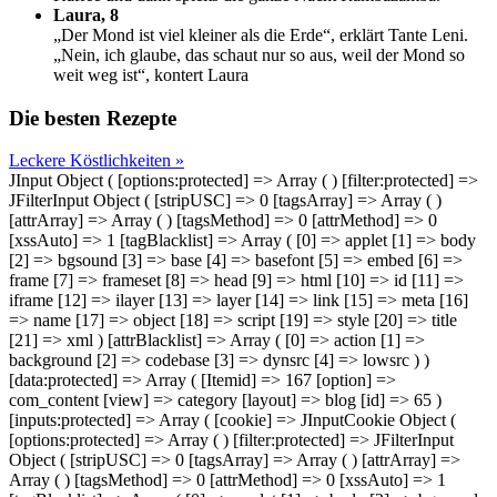
Laura, 8
„Der Mond ist viel kleiner als die Erde“, erklärt Tante Leni.
„Nein, ich glaube, das schaut nur so aus, weil der Mond so
weit weg ist“, kontert Laura
Die besten Rezepte
Leckere Köstlichkeiten »
JInput Object ( [options:protected] => Array ( ) [filter:protected] =>
JFilterInput Object ( [stripUSC] => 0 [tagsArray] => Array ( )
[attrArray] => Array ( ) [tagsMethod] => 0 [attrMethod] => 0
[xssAuto] => 1 [tagBlacklist] => Array ( [0] => applet [1] => body
[2] => bgsound [3] => base [4] => basefont [5] => embed [6] =>
frame [7] => frameset [8] => head [9] => html [10] => id [11] =>
iframe [12] => ilayer [13] => layer [14] => link [15] => meta [16]
=> name [17] => object [18] => script [19] => style [20] => title
[21] => xml ) [attrBlacklist] => Array ( [0] => action [1] =>
background [2] => codebase [3] => dynsrc [4] => lowsrc ) )
[data:protected] => Array ( [Itemid] => 167 [option] =>
com_content [view] => category [layout] => blog [id] => 65 )
[inputs:protected] => Array ( [cookie] => JInputCookie Object (
[options:protected] => Array ( ) [filter:protected] => JFilterInput
Object ( [stripUSC] => 0 [tagsArray] => Array ( ) [attrArray] =>
Array ( ) [tagsMethod] => 0 [attrMethod] => 0 [xssAuto] => 1