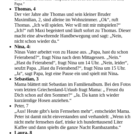
Papa.“
Thomas, 4
Der vier Jahre alte Thomas und sein kleiner Bruder
Maximilian, 2, sind alleine im Wohnzimmer. „Ok“, ruft
Thomas. „Ich will spielen. Wer will mit mir mitspielen?“
„Ich!“ ruft Maxi begeistert und läuft sofort zu Thomas. Dieser
macht eine abwehrende Handbewegung und sagt: „Nein,
nicht schon wieder du.“
Nina, 4:
Ninas Vater arbeitet von zu Hause aus. „Papa, hast du schon
Feierabend?“, fragt Nina nach dem Mittagessen. „Nein.“
„Hast du Feierabend“, fragt Nina um 14 Uhr. „Nein, leider“,
seufzt Papa. „Hast du Feierabend?“, fragt Nina um 15 Uhr.
„Ja“, sagt Papa, legt eine Pause ein und spielt mit Nina
.
Sebastian, 3
Mama blättert mit Sebastian im Familienalbum. Bei den Fotos
vom letzten Griechenland-Urlaub fragt Mama: „ Freust du
Dich schon auf den Sommer?“ „Ja. Da kann ich wieder
kurzärmlige Hosen anziehen.“
Peter, 7
„Aus! Heute gibt’s kein Fernsehen mehr“, entscheidet Mama.
Peter ist damit nicht einverstanden und verhandelt: „Wenn ich
nicht mehr fernsehen darf, trinke ich hunderttausend Liter
Kaffee und dann spielts die ganze Nacht Rambazamba.“
Laura, 8