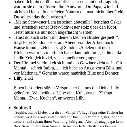
haben. Ich bin darüber natürlich sehr erstaunt und frage sie,
warum sie denn flüstere. Ihre Antwort: „Du Papa, wir sind
nicht zu Hause. In der freien Natur redet man nicht über Geld.
Du solltest das doch wissen.“
„Meine Schwester Lara ist schon abgestillt“, berichtet Oskar
und streichelt seiner Baby-Schwester stolz über den Kopf.
„Jetzt muss sie nur noch abgeflascht werden.“
„Hast du auch schön mit deinem kleinen Bruder gespielt?“,
fragt Papa Sandra, als er am Abend von der Arbeit nach
Hause kommt. „Nein“, sagt Sandra. „Spielen mit dem
Kleinen war mir zu fad. Ich habe dann mit ihm gestritten, da
ist die Zeit gleich viel, viel schneller vergangen.“
Der Himmel verdunkelt sich und ein Gewitter zieht auf. „Oh
Mama!“, schreit Indira, „... ich habe so Angst vorm Blitz und
vor Madonna.“ Gemeint waren natürlich Blitz und Donner.
Lilly, 2 1/2
Einen besonders süßen Versprecher hat uns die kleine Lilly
geliefert: „Wie heißt es, Lilly: eine Kuh, zwei ...?“ fragt
Mama. „Zwei Kuchen“, antwortet Lilly.
Sophie, 3
„Sophie, meine Liebe, bist du ein Vampir?“, fragt Papa seine Tochter im
Scherz, weil sie etwas spitze Eckzähne hat. „Ein Vampir?“, fragt Sophie
entsetzt und schaut ihren Vater ungläubig an. „Aber ich mag ja gar kein
Bier. Nein, ich bin kein Vampir.Du bist doch der Biertrinker bei uns,