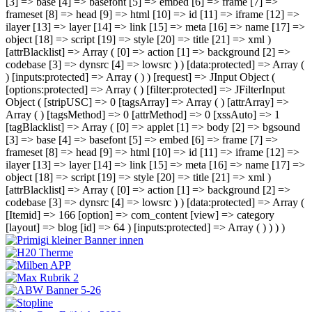
[3] => base [4] => basefont [5] => embed [6] => frame [7] =>
frameset [8] => head [9] => html [10] => id [11] => iframe [12] =>
ilayer [13] => layer [14] => link [15] => meta [16] => name [17] =>
object [18] => script [19] => style [20] => title [21] => xml )
[attrBlacklist] => Array ( [0] => action [1] => background [2] =>
codebase [3] => dynsrc [4] => lowsrc ) ) [data:protected] => Array (
) [inputs:protected] => Array ( ) ) [request] => JInput Object (
[options:protected] => Array ( ) [filter:protected] => JFilterInput
Object ( [stripUSC] => 0 [tagsArray] => Array ( ) [attrArray] =>
Array ( ) [tagsMethod] => 0 [attrMethod] => 0 [xssAuto] => 1
[tagBlacklist] => Array ( [0] => applet [1] => body [2] => bgsound
[3] => base [4] => basefont [5] => embed [6] => frame [7] =>
frameset [8] => head [9] => html [10] => id [11] => iframe [12] =>
ilayer [13] => layer [14] => link [15] => meta [16] => name [17] =>
object [18] => script [19] => style [20] => title [21] => xml )
[attrBlacklist] => Array ( [0] => action [1] => background [2] =>
codebase [3] => dynsrc [4] => lowsrc ) ) [data:protected] => Array (
[Itemid] => 166 [option] => com_content [view] => category
[layout] => blog [id] => 64 ) [inputs:protected] => Array ( ) ) ) )