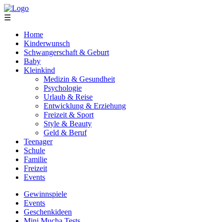
☰
Home
Kinderwunsch
Schwangerschaft & Geburt
Baby
Kleinkind
Medizin & Gesundheit
Psychologie
Urlaub & Reise
Entwicklung & Erziehung
Freizeit & Sport
Style & Beauty
Geld & Beruf
Teenager
Schule
Familie
Freizeit
Events
Gewinnspiele
Events
Geschenkideen
Mini Mucha Tests