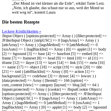
„Der Mond ist viel kleiner als die Erde“, erklärt Tante Leni.
„Nein, ich glaube, das schaut nur so aus, weil der Mond so
weit weg ist“, kontert Laura
Die besten Rezepte
Leckere Köstlichkeiten »
JInput Object ( [options:protected] => Array ( ) [filter:protected] =>
JFilterInput Object ( [stripUSC] => 0 [tagsArray] => Array ( )
[attrArray] => Array ( ) [tagsMethod] => 0 [attrMethod] => 0
[xssAuto] => 1 [tagBlacklist] => Array ( [0] => applet [1] => body
[2] => bgsound [3] => base [4] => basefont [5] => embed [6] =>
frame [7] => frameset [8] => head [9] => html [10] => id [11] =>
iframe [12] => ilayer [13] => layer [14] => link [15] => meta [16]
=> name [17] => object [18] => script [19] => style [20] => title
[21] => xml ) [attrBlacklist] => Array ( [0] => action [1] =>
background [2] => codebase [3] => dynsrc [4] => lowsrc ) )
[data:protected] => Array ( [Itemid] => 166 [option] =>
com_content [view] => category [layout] => blog [id] => 64 )
[inputs:protected] => Array ( [cookie] => JInputCookie Object (
[options:protected] => Array ( ) [filter:protected] => JFilterInput
Object ( [stripUSC] => 0 [tagsArray] => Array ( ) [attrArray] =>
Array ( ) [tagsMethod] => 0 [attrMethod] => 0 [xssAuto] => 1
[tagBlacklist] => Array ( [0] => applet [1] => body [2] => bgsound