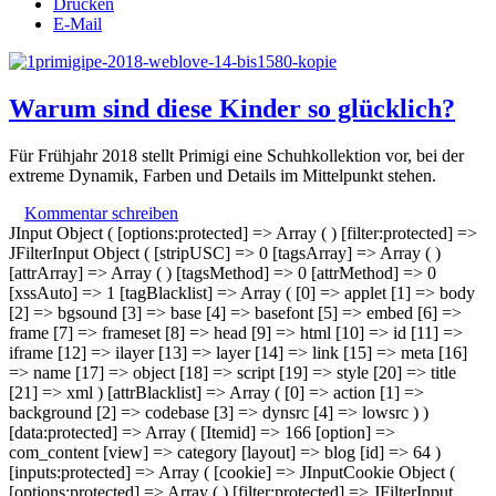
Drucken
E-Mail
Warum sind diese Kinder so glücklich?
Für Frühjahr
2018 stellt Primigi eine Schuhkollektion vor, bei der
extreme Dynamik, Farben und Details im Mittelpunkt stehen.
Kommentar schreiben
JInput Object ( [options:protected] => Array ( ) [filter:protected] =>
JFilterInput Object ( [stripUSC] => 0 [tagsArray] => Array ( )
[attrArray] => Array ( ) [tagsMethod] => 0 [attrMethod] => 0
[xssAuto] => 1 [tagBlacklist] => Array ( [0] => applet [1] => body
[2] => bgsound [3] => base [4] => basefont [5] => embed [6] =>
frame [7] => frameset [8] => head [9] => html [10] => id [11] =>
iframe [12] => ilayer [13] => layer [14] => link [15] => meta [16]
=> name [17] => object [18] => script [19] => style [20] => title
[21] => xml ) [attrBlacklist] => Array ( [0] => action [1] =>
background [2] => codebase [3] => dynsrc [4] => lowsrc ) )
[data:protected] => Array ( [Itemid] => 166 [option] =>
com_content [view] => category [layout] => blog [id] => 64 )
[inputs:protected] => Array ( [cookie] => JInputCookie Object (
[options:protected] => Array ( ) [filter:protected] => JFilterInput