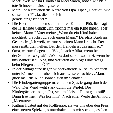
Meer: "Wie wir im Urlaub am Meer waren, haben wir viele
tote Schneckenhäuser gesehen."
Mein Sohn streichelt die Katze von Opa. Opa: „Hörst du, wie
sie schnurrt?“ „Ja, die habe ich
gerade eingeschaltet.“
Die Eltern unterhalten sich mit ihren Kindern. Plötzlich sagt
die 11-jährige Gundi: „Ich möchte mal ein Kind haben, aber
keinen Mann.“ Vater meint: „Wenn du ein Kind haben
möchtest, brauchst du auch einen Mann.“ Da platzt Andi ins
Gespräch: „Ich weiß, warum sie einen Mann braucht. Der
muss mitbrüten helfen. Bei den Hendeln ist das auch so.“
Oma, warum fliegen alle Vögel nach Afrika, wenn bei uns
der Sommer weg ist?“ „Weil es dort schön warm ist, wenn bei
uns Winter ist.“ „Aha, und verlieren die Vögel unterwegs
beim Fliegen auch Öl?“
In der Mittagshitze liegen wiederkäuende Kühe im Schatten
unter Bäumen und ruhen sich aus. Unsere Tochter: „Mama,
guck mal, die Kühe sonnen sich im Schatten.“
Die Kindergartengruppe macht einen Spaziergang durch den
Wald. Der Wind weht stark durch die Wipfel. Die
Kindergärtnerin sagt: „Pst, seid mal leise.“ Es ist ganz still!
Dann fragt sie: „Was hört ihr?“ Nach einer Weile die Antwort:
„Meerrauschen.“
Kathrin flüstert auf der Rolltreppe, als wir uns über den Preis
eines neuen Spielzeugs unterhalten, das wir soeben gesehen