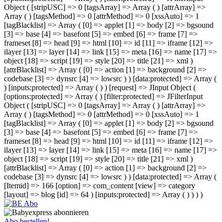
Object ( [stripUSC] => 0 [tagsArray] => Array ( ) [attrArray] =>
Array ( ) [tagsMethod] => 0 [attrMethod] => 0 [xssAuto] => 1
[tagBlacklist] => Array ( [0] => applet [1] => body [2] => bgsound
[3] => base [4] => basefont [5] => embed [6] => frame [7] =>
frameset [8] => head [9] => html [10] => id [11] => iframe [12] =>
ilayer [13] => layer [14] => link [15] => meta [16] => name [17] =>
object [18] => script [19] => style [20] => title [21] => xml )
[attrBlacklist] => Array ( [0] => action [1] => background [2] =>
codebase [3] => dynsrc [4] => lowsrc ) ) [data:protected] => Array (
) [inputs:protected] => Array ( ) ) [request] => JInput Object (
[options:protected] => Array ( ) [filter:protected] => JFilterInput
Object ( [stripUSC] => 0 [tagsArray] => Array ( ) [attrArray] =>
Array ( ) [tagsMethod] => 0 [attrMethod] => 0 [xssAuto] => 1
[tagBlacklist] => Array ( [0] => applet [1] => body [2] => bgsound
[3] => base [4] => basefont [5] => embed [6] => frame [7] =>
frameset [8] => head [9] => html [10] => id [11] => iframe [12] =>
ilayer [13] => layer [14] => link [15] => meta [16] => name [17] =>
object [18] => script [19] => style [20] => title [21] => xml )
[attrBlacklist] => Array ( [0] => action [1] => background [2] =>
codebase [3] => dynsrc [4] => lowsrc ) ) [data:protected] => Array (
[Itemid] => 166 [option] => com_content [view] => category
[layout] => blog [id] => 64 ) [inputs:protected] => Array ( ) ) ) )
Abo bestellen!