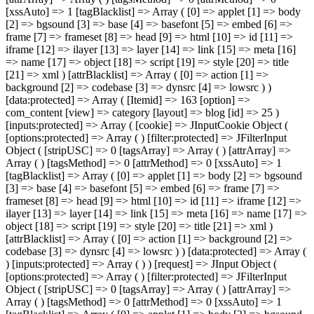
[xssAuto] => 1 [tagBlacklist] => Array ( [0] => applet [1] => body
[2] => bgsound [3] => base [4] => basefont [5] => embed [6] =>
frame [7] => frameset [8] => head [9] => html [10] => id [11] =>
iframe [12] => ilayer [13] => layer [14] => link [15] => meta [16]
=> name [17] => object [18] => script [19] => style [20] => title
[21] => xml ) [attrBlacklist] => Array ( [0] => action [1] =>
background [2] => codebase [3] => dynsrc [4] => lowsrc ) )
[data:protected] => Array ( [Itemid] => 163 [option] =>
com_content [view] => category [layout] => blog [id] => 25 )
[inputs:protected] => Array ( [cookie] => JInputCookie Object (
[options:protected] => Array ( ) [filter:protected] => JFilterInput
Object ( [stripUSC] => 0 [tagsArray] => Array ( ) [attrArray] =>
Array ( ) [tagsMethod] => 0 [attrMethod] => 0 [xssAuto] => 1
[tagBlacklist] => Array ( [0] => applet [1] => body [2] => bgsound
[3] => base [4] => basefont [5] => embed [6] => frame [7] =>
frameset [8] => head [9] => html [10] => id [11] => iframe [12] =>
ilayer [13] => layer [14] => link [15] => meta [16] => name [17] =>
object [18] => script [19] => style [20] => title [21] => xml )
[attrBlacklist] => Array ( [0] => action [1] => background [2] =>
codebase [3] => dynsrc [4] => lowsrc ) ) [data:protected] => Array (
) [inputs:protected] => Array ( ) ) [request] => JInput Object (
[options:protected] => Array ( ) [filter:protected] => JFilterInput
Object ( [stripUSC] => 0 [tagsArray] => Array ( ) [attrArray] =>
Array ( ) [tagsMethod] => 0 [attrMethod] => 0 [xssAuto] => 1