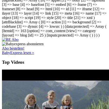
[tagBlacklist] => Array ( [0] => applet [1] => body [2] => bgsound
[3] => base [4] => basefont [5] => embed [6] => frame [7] =>
frameset [8] => head [9] => html [10] => id [11] => iframe [12] =>
ilayer [13] => layer [14] => link [15] => meta [16] => name [17] =>
object [18] => script [19] => style [20] => title [21] => xml )
[attrBlacklist] => Array ( [0] => action [1] => background [2] =>
codebase [3] => dynsrc [4] => lowsrc ) ) [data:protected] => Array (
[Itemid] => 163 [option] => com_content [view] => category
[layout] => blog [id] => 25 ) [inputs:protected] => Array ( ) ) ) )
Abo bestellen!
BabyExpress lesen »
Top Videos