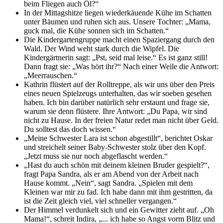
beim Fliegen auch Öl?“
In der Mittagshitze liegen wiederkäuende Kühe im Schatten
unter Bäumen und ruhen sich aus. Unsere Tochter: „Mama,
guck mal, die Kühe sonnen sich im Schatten.“
Die Kindergartengruppe macht einen Spaziergang durch den
Wald. Der Wind weht stark durch die Wipfel. Die
Kindergärtnerin sagt: „Pst, seid mal leise.“ Es ist ganz still!
Dann fragt sie: „Was hört ihr?“ Nach einer Weile die Antwort:
„Meerrauschen.“
Kathrin flüstert auf der Rolltreppe, als wir uns über den Preis
eines neuen Spielzeugs unterhalten, das wir soeben gesehen
haben. Ich bin darüber natürlich sehr erstaunt und frage sie,
warum sie denn flüstere. Ihre Antwort: „Du Papa, wir sind
nicht zu Hause. In der freien Natur redet man nicht über Geld.
Du solltest das doch wissen.“
„Meine Schwester Lara ist schon abgestillt“, berichtet Oskar
und streichelt seiner Baby-Schwester stolz über den Kopf.
„Jetzt muss sie nur noch abgeflascht werden.“
„Hast du auch schön mit deinem kleinen Bruder gespielt?“,
fragt Papa Sandra, als er am Abend von der Arbeit nach
Hause kommt. „Nein“, sagt Sandra. „Spielen mit dem
Kleinen war mir zu fad. Ich habe dann mit ihm gestritten, da
ist die Zeit gleich viel, viel schneller vergangen.“
Der Himmel verdunkelt sich und ein Gewitter zieht auf. „Oh
Mama!“, schreit Indira, „... ich habe so Angst vorm Blitz und