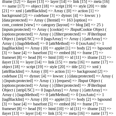
iframe [12] => ilayer [13] => layer [14] => link [15] => meta [16]
=> name [17] => object [18] => script [19] => style [20] => title
[21] => xml ) [attrBlacklist] => Array ( [0] => action [1] =>
background [2] => codebase [3] => dynsrc [4] => lowsrc ) )
[data:protected] => Array ( [Itemid] => 163 [option] =>
com_content [view] => category [layout] => blog [id] => 25 )
[inputs:protected] => Array ( [cookie] => JInputCookie Object (
[options:protected] => Array ( ) [filter:protected] => JFilterInput
Object ( [stripUSC] => 0 [tagsArray] => Array ( ) [attrArray] =>
Array ( ) [tagsMethod] => 0 [attrMethod] => 0 [xssAuto] => 1
[tagBlacklist] => Array ( [0] => applet [1] => body [2] => bgsound
[3] => base [4] => basefont [5] => embed [6] => frame [7] =>
frameset [8] => head [9] => html [10] => id [11] => iframe [12] =>
ilayer [13] => layer [14] => link [15] => meta [16] => name [17] =>
object [18] => script [19] => style [20] => title [21] => xml )
[attrBlacklist] => Array ( [0] => action [1] => background [2] =>
codebase [3] => dynsrc [4] => lowsrc ) ) [data:protected] => Array (
) [inputs:protected] => Array ( ) ) [request] => JInput Object (
[options:protected] => Array ( ) [filter:protected] => JFilterInput
Object ( [stripUSC] => 0 [tagsArray] => Array ( ) [attrArray] =>
Array ( ) [tagsMethod] => 0 [attrMethod] => 0 [xssAuto] => 1
[tagBlacklist] => Array ( [0] => applet [1] => body [2] => bgsound
[3] => base [4] => basefont [5] => embed [6] => frame [7] =>
frameset [8] => head [9] => html [10] => id [11] => iframe [12] =>
ilayer [13] => layer [14] => link [15] => meta [16] => name [17] =>