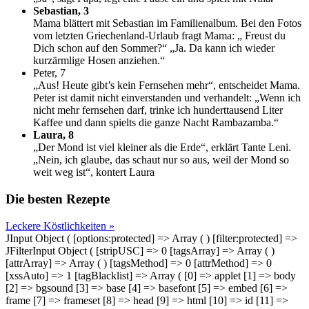
Sebastian, 3
Mama blättert mit Sebastian im Familienalbum. Bei den Fotos
vom letzten Griechenland-Urlaub fragt Mama: „ Freust du
Dich schon auf den Sommer?“ „Ja. Da kann ich wieder
kurzärmlige Hosen anziehen.“
Peter, 7
„Aus! Heute gibt’s kein Fernsehen mehr“, entscheidet Mama.
Peter ist damit nicht einverstanden und verhandelt: „Wenn ich
nicht mehr fernsehen darf, trinke ich hunderttausend Liter
Kaffee und dann spielts die ganze Nacht Rambazamba.“
Laura, 8
„Der Mond ist viel kleiner als die Erde“, erklärt Tante Leni.
„Nein, ich glaube, das schaut nur so aus, weil der Mond so
weit weg ist“, kontert Laura
Die besten Rezepte
Leckere Köstlichkeiten »
JInput Object ( [options:protected] => Array ( ) [filter:protected] =>
JFilterInput Object ( [stripUSC] => 0 [tagsArray] => Array ( )
[attrArray] => Array ( ) [tagsMethod] => 0 [attrMethod] => 0
[xssAuto] => 1 [tagBlacklist] => Array ( [0] => applet [1] => body
[2] => bgsound [3] => base [4] => basefont [5] => embed [6] =>
frame [7] => frameset [8] => head [9] => html [10] => id [11] =>