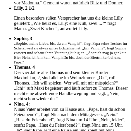
vor Madonna.“ Gemeint waren natürlich Blitz und Donner.
Lilly, 2 1/2
Einen besonders süßen Versprecher hat uns die kleine Lilly
geliefert: „Wie heißt es, Lilly: eine Kuh, zwei ...?“ fragt
Mama. „Zwei Kuchen“, antwortet Lilly.
Sophie, 3
„Sophie, meine Liebe, bist du ein Vampir?“, fragt Papa seine Tochter im
Scherz, weil sie etwas spitze Eckzähne hat. „Ein Vampir?“, fragt Sophie
entsetzt und schaut ihren Vater ungläubig an. „Aber ich mag ja gar kein
Bier. Nein, ich bin kein Vampir.Du bist doch der Biertrinker bei uns,
Papa.“
Thomas, 4
Der vier Jahre alte Thomas und sein kleiner Bruder
Maximilian, 2, sind alleine im Wohnzimmer. „Ok“, ruft
Thomas. „Ich will spielen. Wer will mit mir mitspielen?“
„Ich!“ ruft Maxi begeistert und läuft sofort zu Thomas. Dieser
macht eine abwehrende Handbewegung und sagt: „Nein,
nicht schon wieder du.“
Nina, 4:
Ninas Vater arbeitet von zu Hause aus. „Papa, hast du schon
Feierabend?“, fragt Nina nach dem Mittagessen. „Nein.“
„Hast du Feierabend“, fragt Nina um 14 Uhr. „Nein, leider“,
seufzt Papa. „Hast du Feierabend?“, fragt Nina um 15 Uhr.
„Ja“, sagt Papa, legt eine Pause ein und spielt mit Nina
.