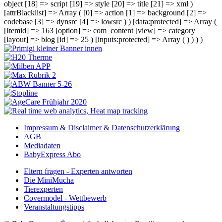
object [18] => script [19] => style [20] => title [21] => xml )
[attrBlacklist] => Array ( [0] => action [1] => background [2] =>
codebase [3] => dynsrc [4] => lowsrc ) ) [data:protected] => Array (
[Itemid] => 163 [option] => com_content [view] => category
[layout] => blog [id] => 25 ) [inputs:protected] => Array ( ) ) ) )
Impressum & Disclaimer & Datenschutzerklärung
AGB
Mediadaten
BabyExpress Abo
Eltern fragen - Experten antworten
Die MiniMucha
Tierexperten
Covermodel - Wettbewerb
Veranstaltungstipps