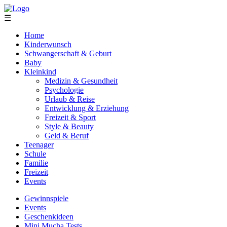
☰
Home
Kinderwunsch
Schwangerschaft & Geburt
Baby
Kleinkind
Medizin & Gesundheit
Psychologie
Urlaub & Reise
Entwicklung & Erziehung
Freizeit & Sport
Style & Beauty
Geld & Beruf
Teenager
Schule
Familie
Freizeit
Events
Gewinnspiele
Events
Geschenkideen
Mini Mucha Tests