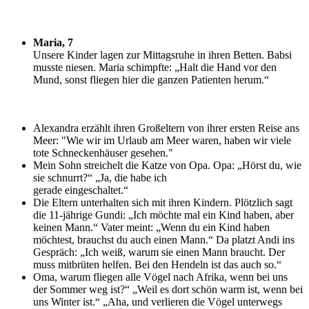
Maria, 7
U
nsere Kinder lagen zur Mittagsruhe in ihren Betten. Babsi
musste niesen. Maria schimpfte: „Halt die Hand vor den
Mund, sonst fliegen hier die ganzen Patienten herum.“
Alexandra erzählt ihren Großeltern von ihrer ersten Reise ans
Meer: "Wie wir im Urlaub am Meer waren, haben wir viele
tote Schneckenhäuser gesehen."
Mein Sohn streichelt die Katze von Opa. Opa: „Hörst du, wie
sie schnurrt?“ „Ja, die habe ich
gerade eingeschaltet.“
Die Eltern unterhalten sich mit ihren Kindern. Plötzlich sagt
die 11-jährige Gundi: „Ich möchte mal ein Kind haben, aber
keinen Mann.“ Vater meint: „Wenn du ein Kind haben
möchtest, brauchst du auch einen Mann.“ Da platzt Andi ins
Gespräch: „Ich weiß, warum sie einen Mann braucht. Der
muss mitbrüten helfen. Bei den Hendeln ist das auch so.“
Oma, warum fliegen alle Vögel nach Afrika, wenn bei uns
der Sommer weg ist?“ „Weil es dort schön warm ist, wenn bei
uns Winter ist.“ „Aha, und verlieren die Vögel unterwegs